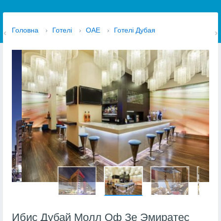
Головна
›
Готелі
›
ОАЕ
›
Готелі Дубая
Ибис Дубай Молл Оф Зе Эмиратес