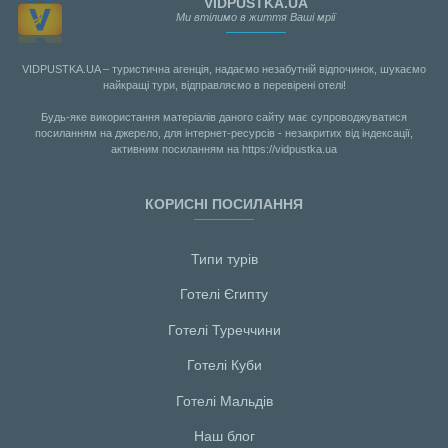
VIDPUSTKA.UA
Ми втілимо в життя Ваші мрії
VIDPUSTKA.UA – туристична агенція, надаємо незабутній відпочинок, шукаємо
найкращі тури, відправляємо в перевірені отелі!
Будь-яке використання матеріалів даного сайту має супроводжуватися
посиланням на джерело, для інтернет-ресурсів - незакритих від індексації,
активним посиланням на https://vidpustka.ua
КОРИСНІ ПОСИЛАННЯ
Типи турів
Готелі Єгипту
Готелі Туреччини
Готелі Куби
Готелі Мальдiв
Наш блог