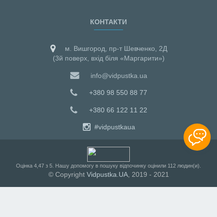
КОНТАКТИ
м. Вишгород, пр-т Шевченко, 2Д
(3й поверх, вхід біля «Маргарити»)
info@vidpustka.ua
+380 98 550 88 77
+380 66 122 11 22
#vidpustkaua
Оцiнка
4,47
з
5
. Нашу допомогу в пошуку відпочинку оцінили
112
людин(и).
© Copyright
Vidpustka.UA
, 2019 - 2021