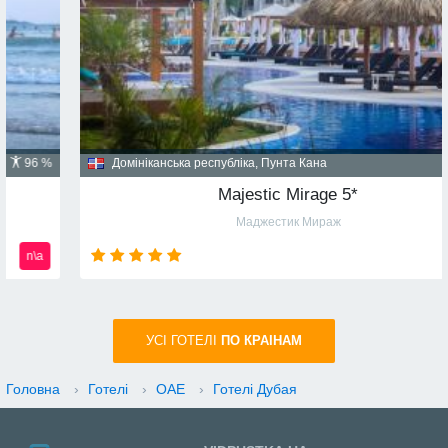
Домініканська республіка, Пунта Кана
91 %
Majestic Mirage 5*
Маджестик Мираж
n\a
УСI ГОТЕЛІ
ПО КРАIНАМ
Головна
›
Готелі
›
ОАЕ
›
Готелі Дубая