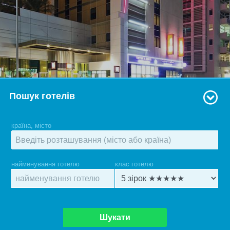
Пошук готелів
країна, місто
найменування готелю
клас готелю
Шукати