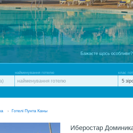
Бажаєте щось особливе?
найменування готелю
клас го
ка
›
Готелі Пунта Каны
Иберостар Доминик