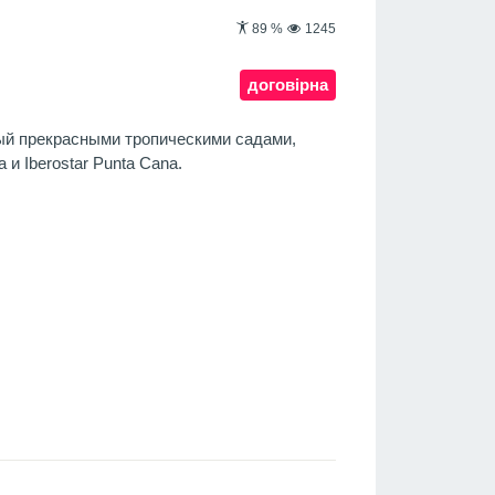
89
%
1245
договірна
ый прекрасными тропическими садами,
a и Iberostar Punta Cana.