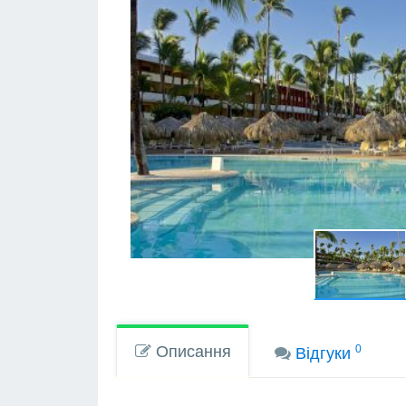
Описання
0
Вiдгуки