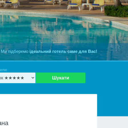
 Ми підберемо
ідеальний готель саме для Вас!
телю
Шукати
ана