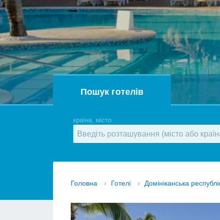
Пошук готелів
країна, місто
Головна
›
Готелі
›
Домініканська республі