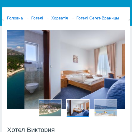
Головна
›
Готелі
›
Хорватія
›
Готелі Сегет-Враницы
Хотел Виктория