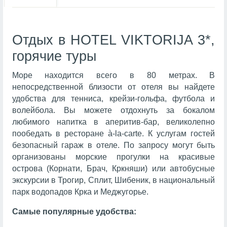
Отдых в HOTEL VIKTORIJA 3*,
горячие туры
Море находится всего в 80 метрах. В
непосредственной близости от отеля вы найдете
удобства для тенниса, крейзи-гольфа, футбола и
волейбола. Вы можете отдохнуть за бокалом
любимого напитка в аперитив-бар, великолепно
пообедать в ресторане à-la-carte. К услугам гостей
безопасный гараж в отеле. По запросу могут быть
организованы морские прогулки на красивые
острова (Корнати, Брач, Кркняши) или автобусные
экскурсии в Трогир, Сплит, Шибеник, в национальный
парк водопадов Крка и Меджугорье.
Самые популярные удобства: