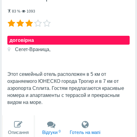
83
%
1093
договірна
Сегет-Враница,
Этот семейный отель расположен в 5 км от
охраняемого ЮНЕСКО города Трогир и в 7 км от
аэропорта Сплита. Гостям предлагаются красивые
номера и апартаменты с террасой и прекрасным
видом на море.
0
Описання
Вiдгуки
Готель на мапi