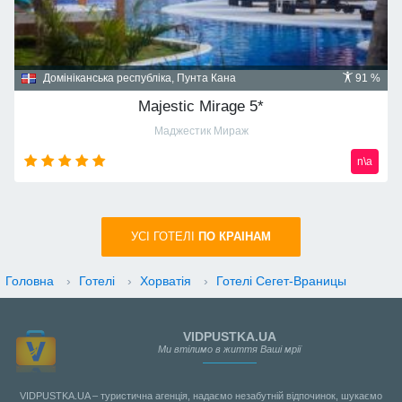
Домініканська республіка, Пунта Кана
91 %
Majestic Mirage 5*
Маджестик Мираж
n\a
УСI ГОТЕЛІ
ПО КРАIНАМ
Головна
›
Готелі
›
Хорватія
›
Готелі Сегет-Враницы
VIDPUSTKA.UA
Ми втілимо в життя Ваші мрії
VIDPUSTKA.UA – туристична агенція, надаємо незабутній відпочинок, шукаємо