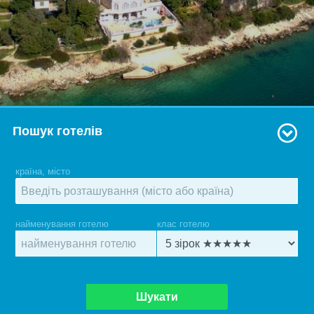
Пошук готелів
країна, місто
найменування готелю
клас готелю
Шукати