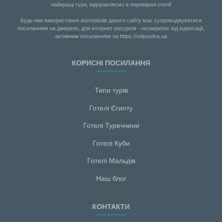
найкращі тури, відправляємо в перевірені отелі!
Будь-яке використання матеріалів даного сайту має супроводжуватися
посиланням на джерело, для інтернет-ресурсів - незакритих від індексації,
активним посиланням на https://vidpustka.ua
КОРИСНІ ПОСИЛАННЯ
Типи турів
Готелі Єгипту
Готелі Туреччини
Готелі Куби
Готелі Мальдiв
Наш блог
КОНТАКТИ