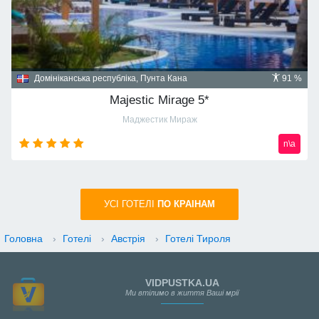
Домініканська республіка, Пунта Кана
91 %
Majestic Mirage 5*
Маджестик Мираж
n\a
УСI ГОТЕЛІ
ПО КРАIНАМ
Головна
›
Готелі
›
Австрія
›
Готелі Тироля
VIDPUSTKA.UA
Ми втілимо в життя Ваші мрії