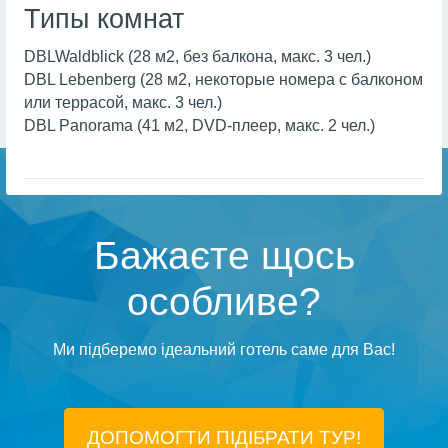
Типы комнат
DBLWaldblick (28 м2, без балкона, макс. 3 чел.)
DBL Lebenberg (28 м2, некоторые номера с балконом
или террасой, макс. 3 чел.)
DBL Panorama (41 м2, DVD-плеер, макс. 2 чел.)
Бажаєте щось
особливе?
Ми підберемо ідеальний готель саме для Вас!
ДОПОМОГТИ ПІДIБРАТИ ТУР!