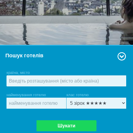
Пошук готелів
країна, місто
найменування готелю
клас готелю
Шукати