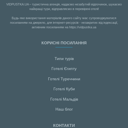
VIDPUSTKA.UA – туристична агенція, надаємо незабутній відпочинок, шукаємо
найкращі тури, відправляємо в перевірені отелі!
Будь-яке використання матеріалів даного сайту має супроводжуватися
посиланням на джерело, для інтернет-ресурсів - незакритих від індексації,
активним посиланням на https://vidpustka.ua
КОРИСНІ ПОСИЛАННЯ
Типи турів
Готелі Єгипту
Готелі Туреччини
Готелі Куби
Готелі Мальдiв
Наш блог
КОНТАКТИ