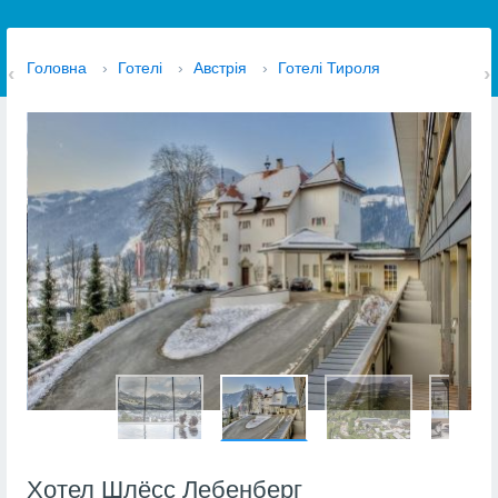
Головна
›
Готелі
›
Австрія
›
Готелі Тироля
Хотел Шлёсс Лебенберг