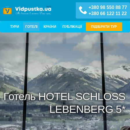
+380 98 550 88 77
+380 66 122 11 22
ТУРИ
ГОТЕЛІ
КРАЇНИ
ПУБЛІКАЦІЇ
ПІДІБРАТИ ТУР
Готель HOTEL SCHLOSS
LEBENBERG 5*