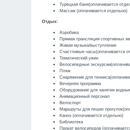
Турецкая баня
(оплачивается отде
Массаж
(оплачивается отдельно)
Отдых:
Аэробика
Прямая трансляция спортивных м
Живая музыка/выступление
Счастливые часы
(оплачивается о
Тематический ужин
Велосипедные экскурсии
(оплачив
Пляж
Снаряжение для тенниса
(оплачива
Вечерняя программа
Оборудование для занятия водны
Анимационный персонал
Велоспорт
Маршруты для пеших прогулок
(оп
Каноэ
(оплачивается отдельно)
Библиотека
Прокат велосипедов (оплачиваетс