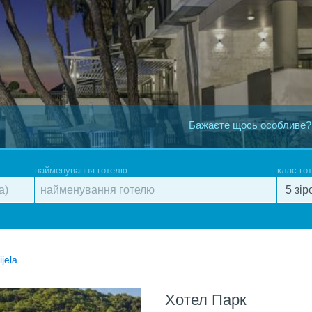
Бажаєте щось особливе?
найменування готелю
клас го
ijela
Хотел Парк