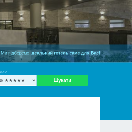
 Ми підберемо
ідеальний готель саме для Вас!
телю
Шукати