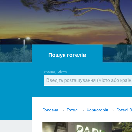
Пошук готелів
країна, місто
Головна
›
Готелі
›
Чорногорія
›
Готелі B