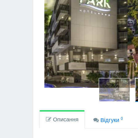
Описання
0
Вiдгуки