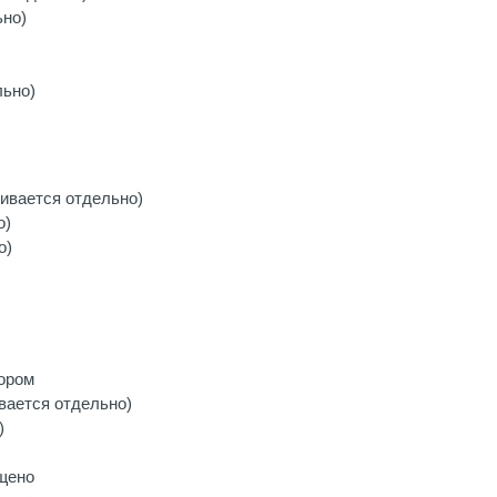
ьно)
льно)
ивается отдельно)
о)
о)
ором
вается отдельно)
)
ещено