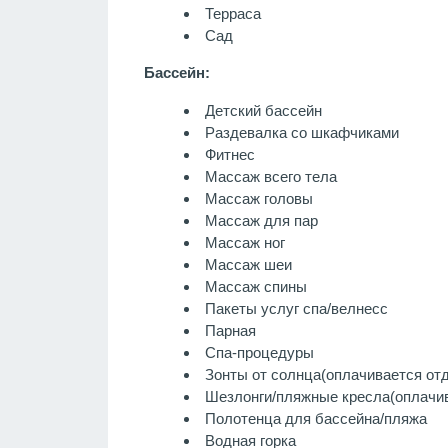
Терраса
Сад
Бассейн:
Детский бассейн
Раздевалка со шкафчиками
Фитнес
Массаж всего тела
Массаж головы
Массаж для пар
Массаж ног
Массаж шеи
Массаж спины
Пакеты услуг спа/велнесс
Парная
Спа-процедуры
Зонты от солнца
(оплачивается от
Шезлонги/пляжные кресла
(оплачи
Полотенца для бассейна/пляжа
Водная горка