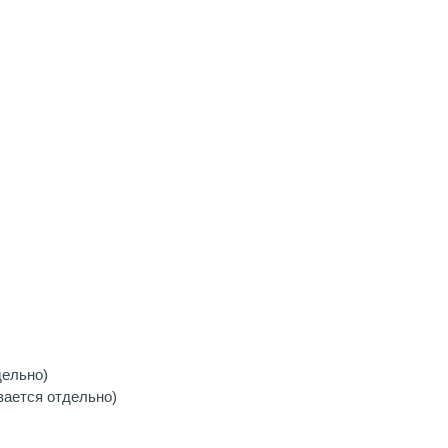
дельно)
вается отдельно)