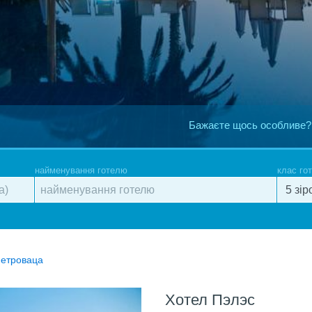
Бажаєте щось особливе?
найменування готелю
клас го
Петроваца
Хотел Пэлэс