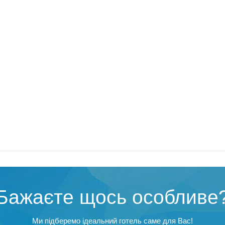
Бажаєте щось особливе
Ми підберемо ідеальний готель саме для Вас!