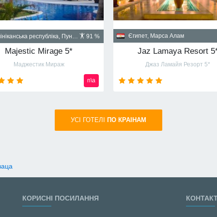
Куба, Гавана
пет, Шарм-эль-Шейх
90 %
Santa Isabel 5*
Albatros Palace Resort Sharm El Sheikh 5* (ex Cyrene Grand Hotel & Spa 5*)
Санта Изабел
йон Montazah Ras Nasrani Bay
от
720
usd
УСI ГОТЕЛІ
ПО КРАIНАМ
ваца
КОРИСНІ ПОСИЛАННЯ
КОНТАК