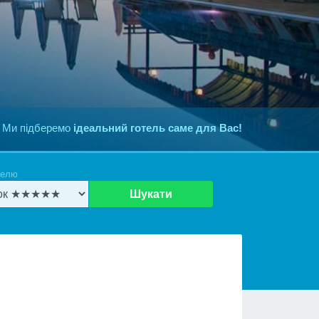
 Ми підберемо
ідеальний готель саме для Вас!
телю
Шукати