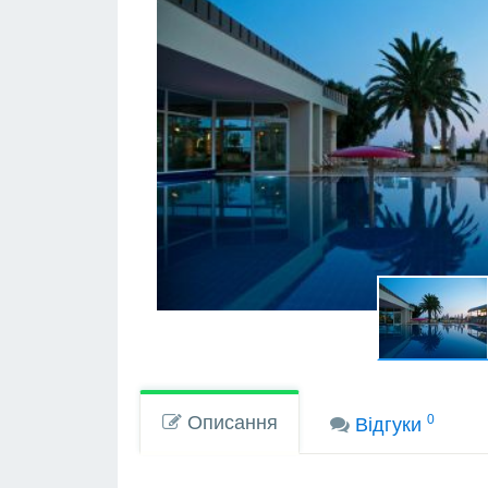
Описання
0
Вiдгуки