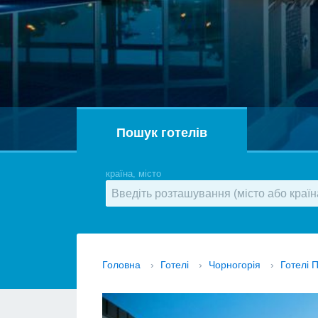
Пошук готелів
країна, місто
Головна
›
Готелі
›
Чорногорія
›
Готелі 