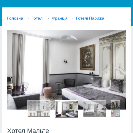
Головна
›
Готелі
›
Франція
›
Готелі Парижа
Хотел Мальте