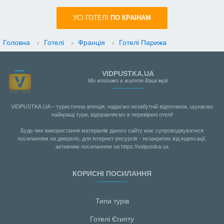
УСI ГОТЕЛІ
ПО КРАIНАМ
Головна
›
Готелі
›
Франція
›
Готелі Парижа
VIDPUSTKA.UA
Ми втілимо в життя Ваші мрії
VIDPUSTKA.UA – туристична агенція, надаємо незабутній відпочинок, шукаємо
найкращі тури, відправляємо в перевірені отелі!
Будь-яке використання матеріалів даного сайту має супроводжуватися
посиланням на джерело, для інтернет-ресурсів - незакритих від індексації,
активним посиланням на https://vidpustka.ua
КОРИСНІ ПОСИЛАННЯ
Типи турів
Готелі Єгипту