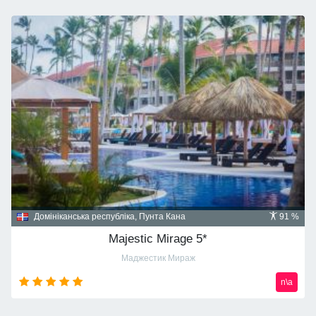
Домініканська республіка, Пунта Кана
91 %
Majestic Mirage 5*
Маджестик Мираж
n\a