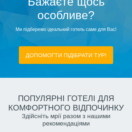
Бажаєте щось
особливе?
Ми підберемо ідеальний готель саме для Вас!
ДОПОМОГТИ ПІДIБРАТИ ТУР!
ПОПУЛЯРНІ ГОТЕЛІ ДЛЯ
КОМФОРТНОГО ВІДПОЧИНКУ
Здійсніть мрії разом з нашими
рекомендаціями