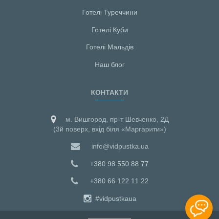
Готелі Туреччини
Готелі Куби
Готелі Мальдiв
Наш блог
КОНТАКТИ
м. Вишгород, пр-т Шевченко, 2Д
(3й поверх, вхід біля «Маргарити»)
info@vidpustka.ua
+380 98 550 88 77
+380 66 122 11 22
#vidpustkaua