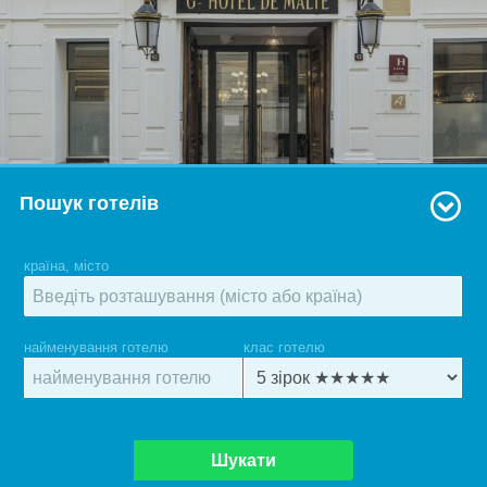
Пошук готелів
країна, місто
найменування готелю
клас готелю
Шукати