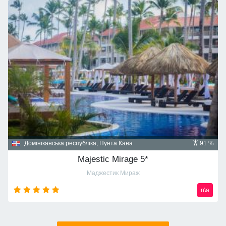
Домініканська республіка, Пунта Кана
91 %
Majestic Mirage 5*
Маджестик Мираж
n\a