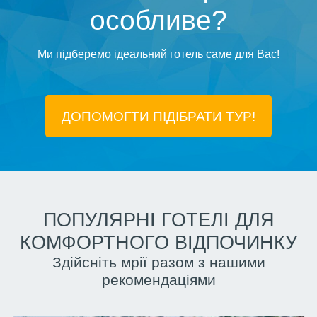
особливе?
Ми підберемо ідеальний готель саме для Вас!
ДОПОМОГТИ ПІДIБРАТИ ТУР!
ПОПУЛЯРНІ ГОТЕЛІ ДЛЯ
КОМФОРТНОГО ВІДПОЧИНКУ
Здійсніть мрії разом з нашими
рекомендаціями