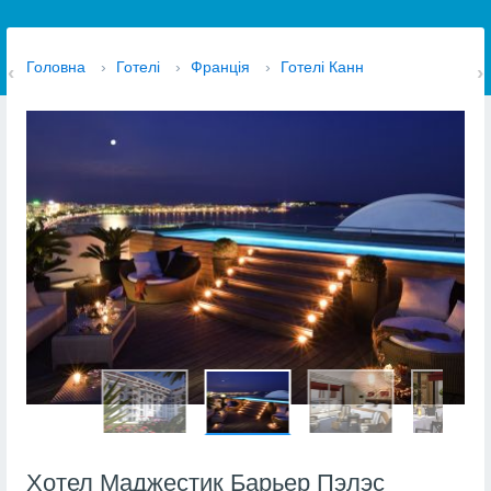
Головна
›
Готелі
›
Франція
›
Готелі Канн
Хотел Маджестик Барьер Пэлэс