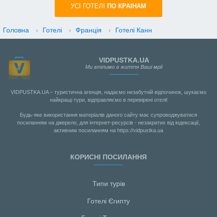
УСI ГОТЕЛІ
ПО КРАIНАМ
Головна
›
Готелі
›
Франція
›
Готелі Канн
VIDPUSTKA.UA
Ми втілимо в життя Ваші мрії
VIDPUSTKA.UA – туристична агенція, надаємо незабутній відпочинок, шукаємо
найкращі тури, відправляємо в перевірені отелі!
Будь-яке використання матеріалів даного сайту має супроводжуватися
посиланням на джерело, для інтернет-ресурсів - незакритих від індексації,
активним посиланням на https://vidpustka.ua
КОРИСНІ ПОСИЛАННЯ
Типи турів
Готелі Єгипту