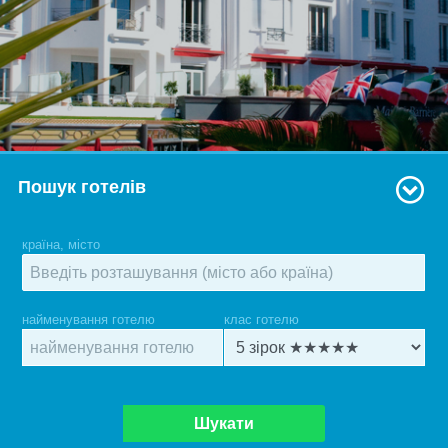
Пошук готелів
країна, місто
найменування готелю
клас готелю
Шукати