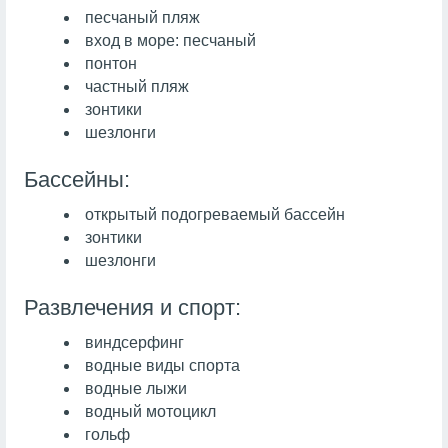
песчаный пляж
вход в море: песчаный
понтон
частный пляж
зонтики
шезлонги
Бассейны:
открытый подогреваемый бассейн
зонтики
шезлонги
Развлечения и спорт:
виндсерфинг
водные виды спорта
водные лыжи
водный мотоцикл
гольф