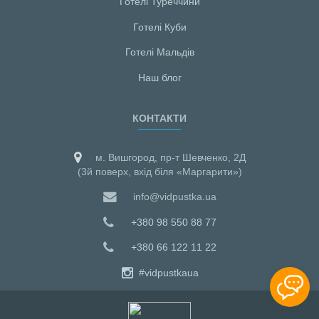
Готелі Туреччини
Готелі Куби
Готелі Мальдiв
Наш блог
КОНТАКТИ
м. Вишгород, пр-т Шевченко, 2Д
(3й поверх, вхід біля «Маргарити»)
info@vidpustka.ua
+380 98 550 88 77
+380 66 122 11 22
#vidpustkaua