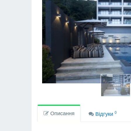
Описання
0
Вiдгуки