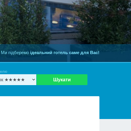
 Ми підберемо
ідеальний готель саме для Вас!
телю
Шукати