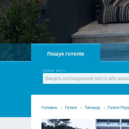
Пошук готелів
країна, місто
Головна
›
Готелі
›
Таїланд
›
Готелі Пху