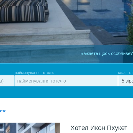
Бажаєте щось особливе?
найменування готелю
клас го
кета
Хотел Икон Пхукет