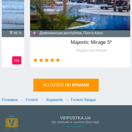
Домініканська республіка, Пунта Кана
91 %
Majestic Mirage 5*
Маджестик Мираж
n\a
УСI ГОТЕЛІ
ПО КРАIНАМ
Головна
›
Готелі
›
Хорватія
›
Готелі Хвара
VIDPUSTKA.UA
Ми втілимо в життя Ваші мрії