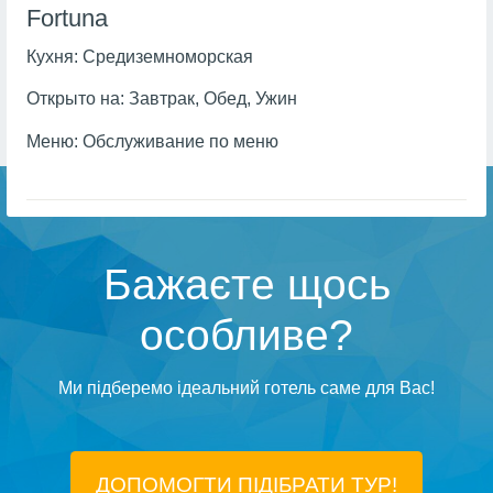
Fortuna
Кухня:
Средиземноморская
Открыто на:
Завтрак, Обед, Ужин
Меню:
Обслуживание по меню
Бажаєте щось
особливе?
Ми підберемо ідеальний готель саме для Вас!
ДОПОМОГТИ ПІДIБРАТИ ТУР!