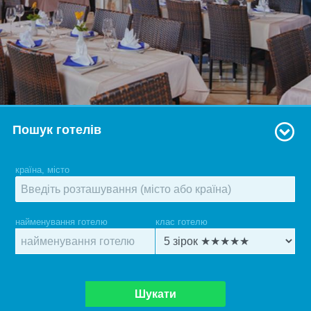
Пошук готелів
країна, місто
найменування готелю
клас готелю
Шукати