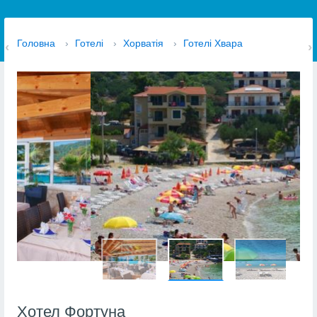
Головна
›
Готелі
›
Хорватія
›
Готелі Хвара
Хотел Фортуна