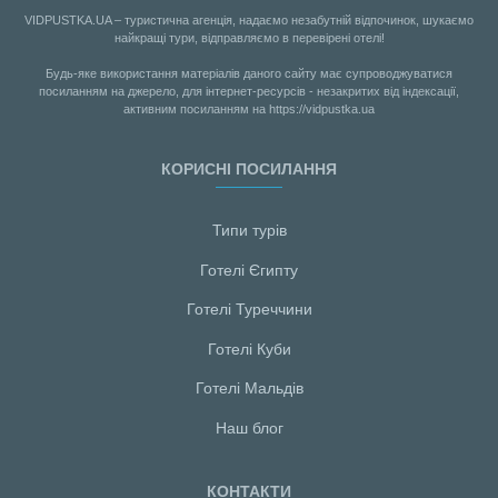
VIDPUSTKA.UA – туристична агенція, надаємо незабутній відпочинок, шукаємо
найкращі тури, відправляємо в перевірені отелі!
Будь-яке використання матеріалів даного сайту має супроводжуватися
посиланням на джерело, для інтернет-ресурсів - незакритих від індексації,
активним посиланням на https://vidpustka.ua
КОРИСНІ ПОСИЛАННЯ
Типи турів
Готелі Єгипту
Готелі Туреччини
Готелі Куби
Готелі Мальдiв
Наш блог
КОНТАКТИ