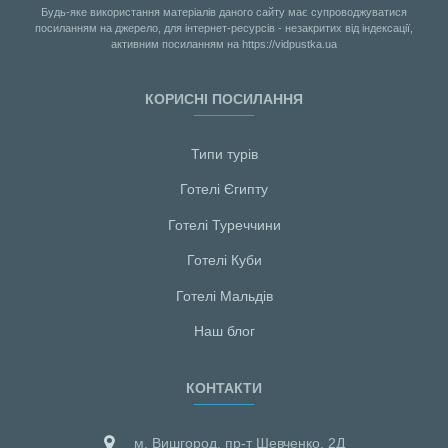
Будь-яке використання матеріалів даного сайту має супроводжуватися
посиланням на джерело, для інтернет-ресурсів - незакритих від індексації,
активним посиланням на https://vidpustka.ua
КОРИСНІ ПОСИЛАННЯ
Типи турів
Готелі Єгипту
Готелі Туреччини
Готелі Куби
Готелі Мальдiв
Наш блог
КОНТАКТИ
м. Вишгород, пр-т Шевченко, 2Д