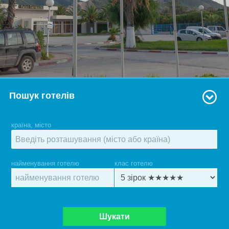
Пошук готелів
країна, місто
найменування готелю
клас готелю
Шукати