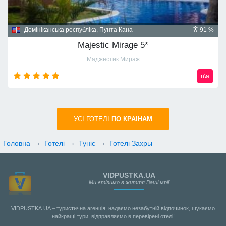
Домініканська республіка, Пунта Кана
91 %
Majestic Mirage 5*
Маджестик Мираж
n\a
УСI ГОТЕЛІ
ПО КРАIНАМ
Головна
›
Готелі
›
Туніс
›
Готелі Захры
VIDPUSTKA.UA
Ми втілимо в життя Ваші мрії
VIDPUSTKA.UA – туристична агенція, надаємо незабутній відпочинок, шукаємо
найкращі тури, відправляємо в перевірені отелі!