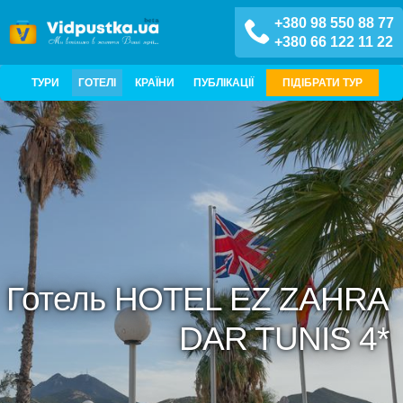
+380 98 550 88 77
+380 66 122 11 22
ТУРИ
ГОТЕЛІ
КРАЇНИ
ПУБЛІКАЦІЇ
ПІДІБРАТИ ТУР
Готель HOTEL EZ ZAHRA
DAR TUNIS 4*