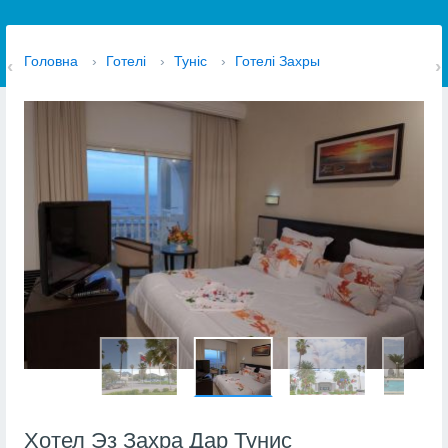
Головна
›
Готелі
›
Туніс
›
Готелі Захры
Хотел Эз Захра Дар Тунис