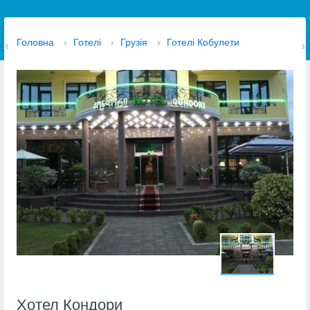
Головна
›
Готелі
›
Грузія
›
Готелі Кобулети
Хотел Кондори