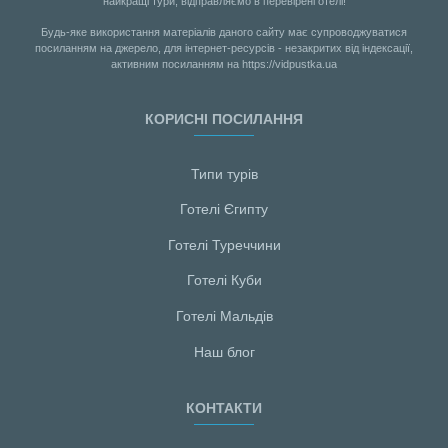
найкращі тури, відправляємо в перевірені отелі!
Будь-яке використання матеріалів даного сайту має супроводжуватися
посиланням на джерело, для інтернет-ресурсів - незакритих від індексації,
активним посиланням на https://vidpustka.ua
КОРИСНІ ПОСИЛАННЯ
Типи турів
Готелі Єгипту
Готелі Туреччини
Готелі Куби
Готелі Мальдiв
Наш блог
КОНТАКТИ