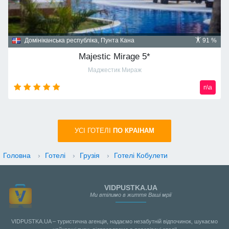
Домініканська республіка, Пунта Кана
91 %
Majestic Mirage 5*
Маджестик Мираж
n\a
УСI ГОТЕЛІ
ПО КРАIНАМ
Головна
›
Готелі
›
Грузія
›
Готелі Кобулети
VIDPUSTKA.UA
Ми втілимо в життя Ваші мрії
VIDPUSTKA.UA – туристична агенція, надаємо незабутній відпочинок, шукаємо