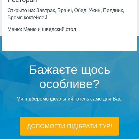
Открыто на:
Завтрак, Бранч, Обед, Ужин, Полдник,
Время коктейлей
Меню:
Меню и шведский стол
Бажаєте щось
особливе?
Ми підберемо ідеальний готель саме для Вас!
ДОПОМОГТИ ПІДIБРАТИ ТУР!