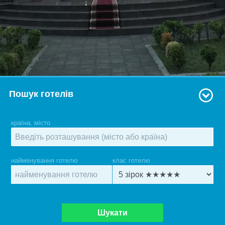
Пошук готелів
країна, місто
найменування готелю
клас готелю
Шукати