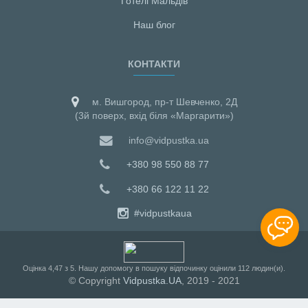
Готелі Мальдiв
Наш блог
КОНТАКТИ
м. Вишгород, пр-т Шевченко, 2Д
(3й поверх, вхід біля «Маргарити»)
info@vidpustka.ua
+380 98 550 88 77
+380 66 122 11 22
#vidpustkaua
Оцiнка
4,47
з
5
. Нашу допомогу в пошуку відпочинку оцінили
112
людин(и).
© Copyright
Vidpustka.UA
, 2019 - 2021