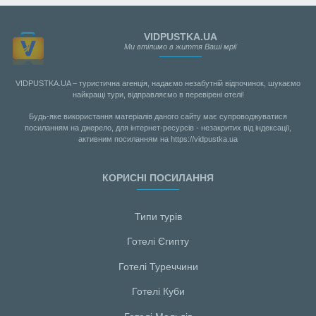
VIDPUSTKA.UA
Ми втілимо в життя Ваші мрії
VIDPUSTKA.UA – туристична агенція, надаємо незабутній відпочинок, шукаємо
найкращі тури, відправляємо в перевірені отелі!
Будь-яке використання матеріалів даного сайту має супроводжуватися
посиланням на джерело, для інтернет-ресурсів - незакритих від індексації,
активним посиланням на https://vidpustka.ua
КОРИСНІ ПОСИЛАННЯ
Типи турів
Готелі Єгипту
Готелі Туреччини
Готелі Куби