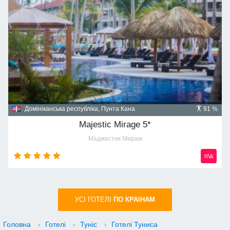
Домініканська республіка, Пунта Кана
91 %
Majestic Mirage 5*
Маджестик Мираж
n\a
УСI ГОТЕЛІ
ПО КРАIНАМ
Головна
›
Готелі
›
Туніс
›
Готелі Туниса