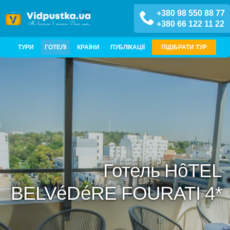
+380 98 550 88 77
+380 66 122 11 22
ТУРИ
ГОТЕЛІ
КРАЇНИ
ПУБЛІКАЦІЇ
ПІДІБРАТИ ТУР
Готель HôTEL
BELVéDéRE FOURATI 4*