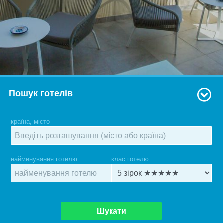
Пошук готелів
країна, місто
найменування готелю
клас готелю
Шукати