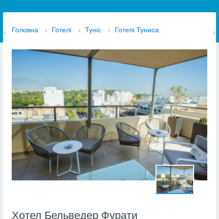
Головна
›
Готелі
›
Туніс
›
Готелі Туниса
Хотел Бельведер Фурати