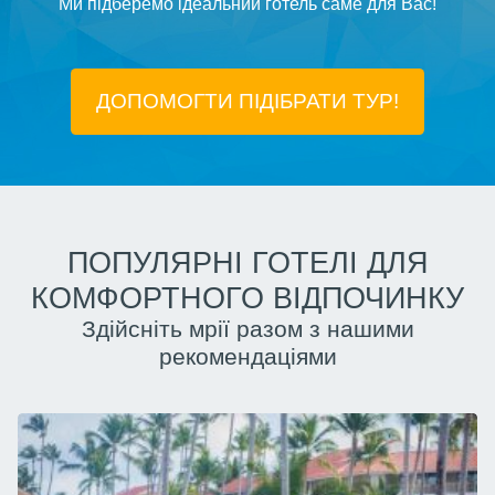
Ми підберемо ідеальний готель саме для Вас!
ДОПОМОГТИ ПІДIБРАТИ ТУР!
ПОПУЛЯРНІ ГОТЕЛІ ДЛЯ
КОМФОРТНОГО ВІДПОЧИНКУ
Здійсніть мрії разом з нашими
рекомендаціями