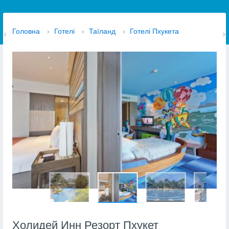
Головна
›
Готелі
›
Таїланд
›
Готелі Пхукета
Холидей Инн Резорт Пхукет