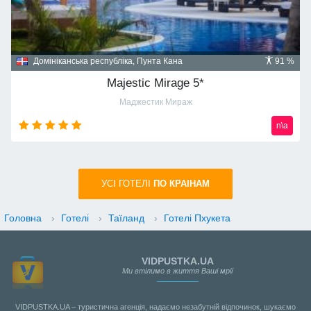
Домініканська республіка, Пунта Кана
91 %
Majestic Mirage 5*
Маджестик Мираж
n\a
УСI ГОТЕЛІ
ПО КРАIНАМ
Головна
›
Готелі
›
Таїланд
›
Готелі Пхукета
VIDPUSTKA.UA
Ми втілимо в життя Ваші мрії
VIDPUSTKA.UA – туристична агенція, надаємо незабутній відпочинок, шукаємо