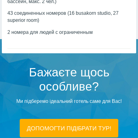
бассейн, макс. 2 чел.)
43 соединенных номеров (16 busakorn studio, 27
superior room)
2 номера для людей с ограниченным
Бажаєте щось
особливе?
Ми підберемо ідеальний готель саме для Вас!
ДОПОМОГТИ ПІДIБРАТИ ТУР!