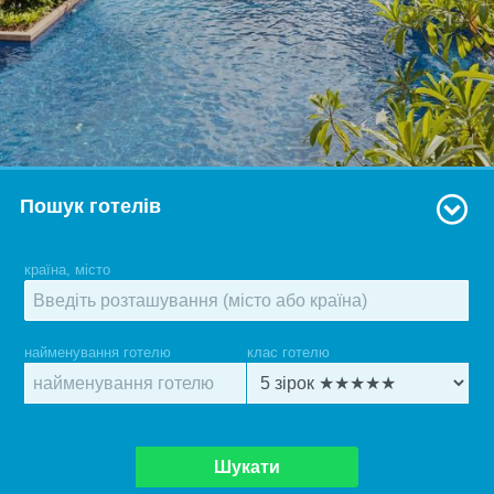
Пошук готелів
країна, місто
найменування готелю
клас готелю
Шукати