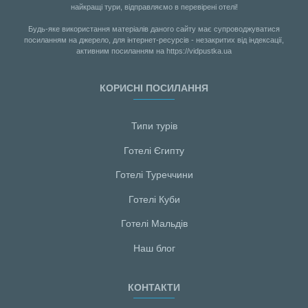
найкращі тури, відправляємо в перевірені отелі!
Будь-яке використання матеріалів даного сайту має супроводжуватися
посиланням на джерело, для інтернет-ресурсів - незакритих від індексації,
активним посиланням на https://vidpustka.ua
КОРИСНІ ПОСИЛАННЯ
Типи турів
Готелі Єгипту
Готелі Туреччини
Готелі Куби
Готелі Мальдiв
Наш блог
КОНТАКТИ