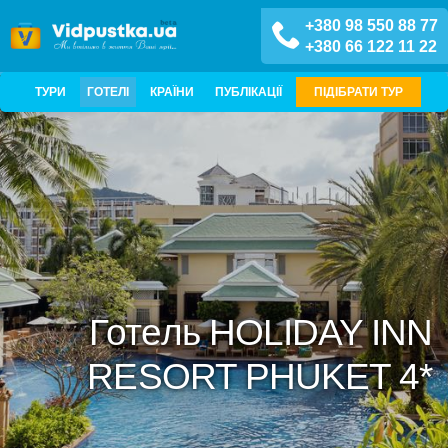
+380 98 550 88 77
+380 66 122 11 22
ТУРИ
ГОТЕЛІ
КРАЇНИ
ПУБЛІКАЦІЇ
ПІДІБРАТИ ТУР
Готель HOLIDAY INN
RESORT PHUKET 4*