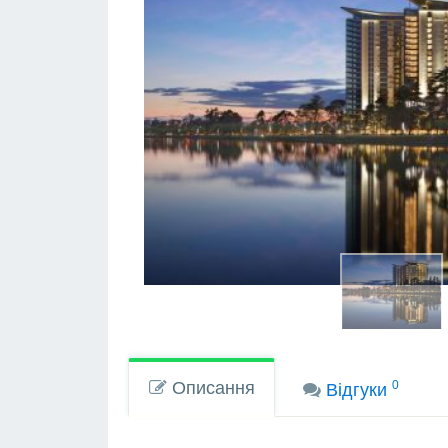
Описання
0
Вiдгуки