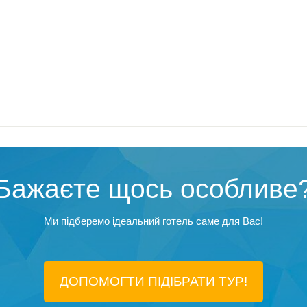
Бажаєте щось особливе
Ми підберемо ідеальний готель саме для Вас!
ДОПОМОГТИ ПІДIБРАТИ ТУР!