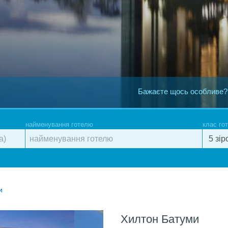
Бажаєте щось особливе?
найменування готелю
клас го
и
Хилтон Батуми