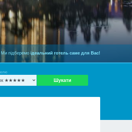
 Ми підберемо
ідеальний готель саме для Вас!
телю
Шукати