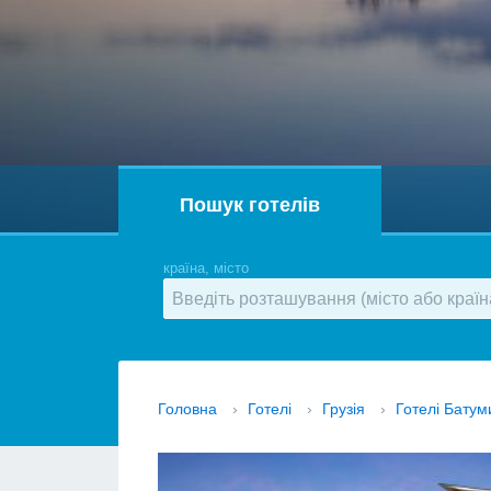
Пошук готелів
країна, місто
Головна
›
Готелі
›
Грузія
›
Готелі Батум