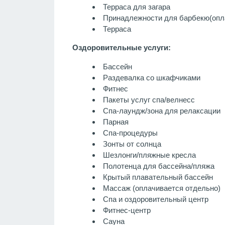
Терраса для загара
Принадлежности для барбекю
(опл
Терраса
Оздоровительные услуги:
Бассейн
Раздевалка со шкафчиками
Фитнес
Пакеты услуг спа/велнесс
Спа-лаундж/зона для релаксации
Парная
Спа-процедуры
Зонты от солнца
Шезлонги/пляжные кресла
Полотенца для бассейна/пляжа
Крытый плавательный бассейн
Массаж
(оплачивается отдельно)
Спа и оздоровительный центр
Фитнес-центр
Сауна