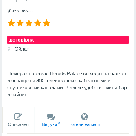
82
%
983
договірна
Эйлат,
Номера спа-отеля Herods Palace выходят на балкон
и оснащены ЖК-телевизором с кабельными и
спутниковыми каналами. В числе удобств - мини-бар
и чайник.
0
Описання
Вiдгуки
Готель на мапi