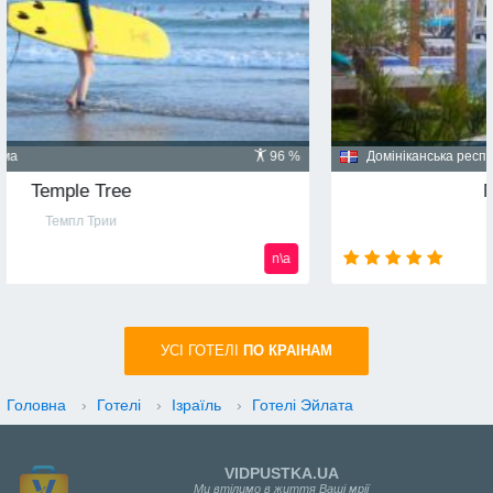
Домініканська республіка, Пунта Кана
91 %
Majestic Mirage 5*
Маджестик Мираж
n\a
УСI ГОТЕЛІ
ПО КРАIНАМ
Головна
›
Готелі
›
Ізраїль
›
Готелі Эйлата
VIDPUSTKA.UA
Ми втілимо в життя Ваші мрії