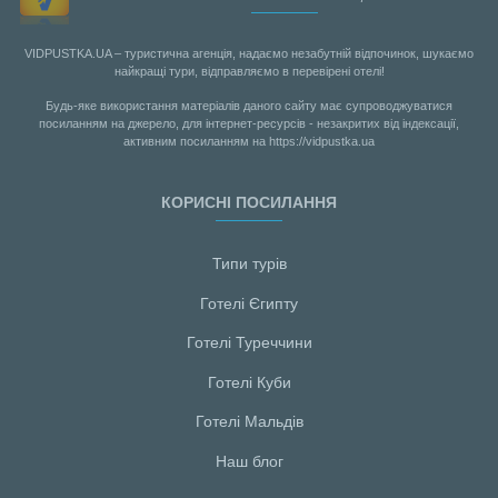
VIDPUSTKA.UA – туристична агенція, надаємо незабутній відпочинок, шукаємо
найкращі тури, відправляємо в перевірені отелі!
Будь-яке використання матеріалів даного сайту має супроводжуватися
посиланням на джерело, для інтернет-ресурсів - незакритих від індексації,
активним посиланням на https://vidpustka.ua
КОРИСНІ ПОСИЛАННЯ
Типи турів
Готелі Єгипту
Готелі Туреччини
Готелі Куби
Готелі Мальдiв
Наш блог