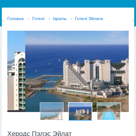
Головна
›
Готелі
›
Ізраїль
›
Готелі Эйлата
Херодс Пэлэс Эйлат