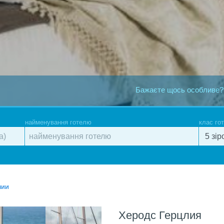
Бажаєте щось особливе?
найменування готелю
клас го
лии
Херодс Герцлия