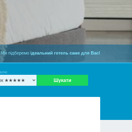
 Ми підберемо
ідеальний готель саме для Вас!
телю
Шукати