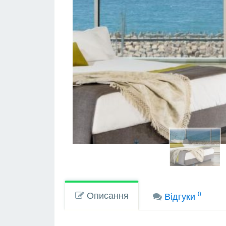
Описання
0
Вiдгуки