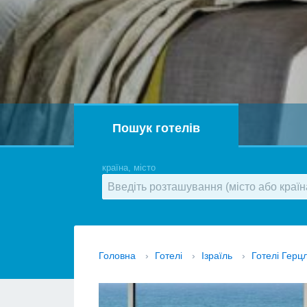
Пошук готелів
країна, місто
Головна
›
Готелі
›
Ізраїль
›
Готелі Герц