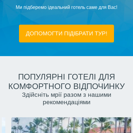
Ми підберемо ідеальний готель саме для Вас!
ДОПОМОГТИ ПІДIБРАТИ ТУР!
ПОПУЛЯРНІ ГОТЕЛІ ДЛЯ
КОМФОРТНОГО ВІДПОЧИНКУ
Здійсніть мрії разом з нашими
рекомендаціями