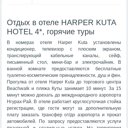
Отдых в отеле HARPER KUTA
HOTEL 4*, горячие туры
В номерах отеля Harper Kuta установлены
кондиционер, телевизор с плоским экраном,
транслирующий кабельные каналы, сейф,
письменный стол, мини-бар и электрочайник. В
ванной комнате предоставляются бесплатные
туалетно-косметические принадлежности, душ и фен.
Прогулка от отеля Harper Kuta до торгового центра
Beachwalk и пляжа Куты занимает 10 минут. За 15
минут можно доехать до международного аэропорта
Нгурах-Рай. В отеле работает круглосуточная стойка
регистрации, где гости могут за дополнительную
плату заказать трансфер от/до аэропорта и прокат
автомобилей. По запросу предоставляются услуги
прачечной и гладильные услуги. На территории