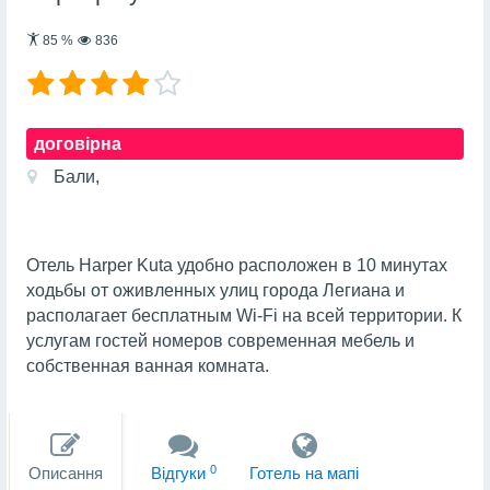
85
%
836
договірна
Бали,
Отель Harper Kuta удобно расположен в 10 минутах
ходьбы от оживленных улиц города Легиана и
располагает бесплатным Wi-Fi на всей территории. К
услугам гостей номеров современная мебель и
собственная ванная комната.
0
Описання
Вiдгуки
Готель на мапi