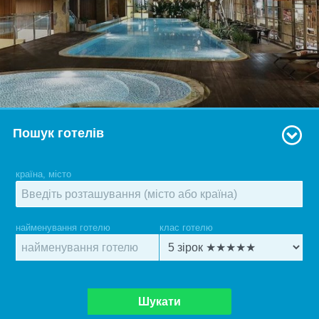
Пошук готелів
країна, місто
найменування готелю
клас готелю
Шукати