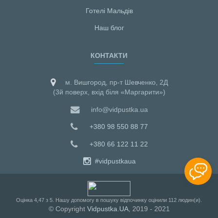
Готелі Мальдiв
Наш блог
КОНТАКТИ
м. Вишгород, пр-т Шевченко, 2Д
(3й поверх, вхід біля «Маргарити»)
info@vidpustka.ua
+380 98 550 88 77
+380 66 122 11 22
#vidpustkaua
Оцiнка
4,47
з
5
. Нашу допомогу в пошуку відпочинку оцінили
112
людин(и).
© Copyright
Vidpustka.UA
, 2019 - 2021