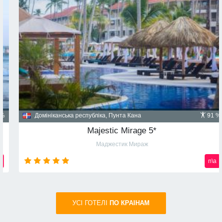
Домініканська республіка, Пунта Кана
91 %
Majestic Mirage 5*
Маджестик Мираж
n\a
УСI ГОТЕЛІ
ПО КРАIНАМ