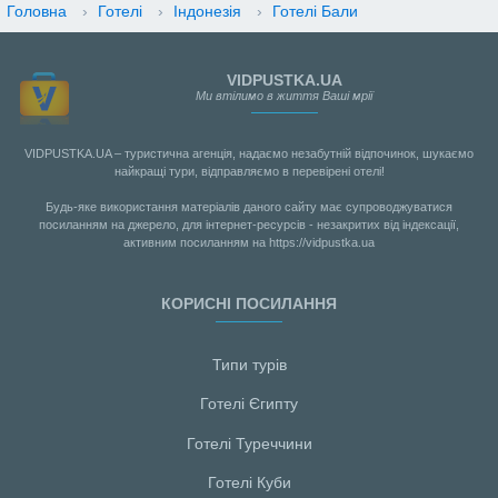
Головна
›
Готелі
›
Індонезія
›
Готелі Бали
VIDPUSTKA.UA
Ми втілимо в життя Ваші мрії
VIDPUSTKA.UA – туристична агенція, надаємо незабутній відпочинок, шукаємо
найкращі тури, відправляємо в перевірені отелі!
Будь-яке використання матеріалів даного сайту має супроводжуватися
посиланням на джерело, для інтернет-ресурсів - незакритих від індексації,
активним посиланням на https://vidpustka.ua
КОРИСНІ ПОСИЛАННЯ
Типи турів
Готелі Єгипту
Готелі Туреччини
Готелі Куби