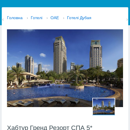
Головна
›
Готелі
›
ОАЕ
›
Готелі Дубая
Хабтур Гренд Резорт СПА 5*