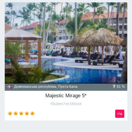
Домініканська республіка, Пунта Кана
91 %
Majestic Mirage 5*
Маджестик Мираж
n\a