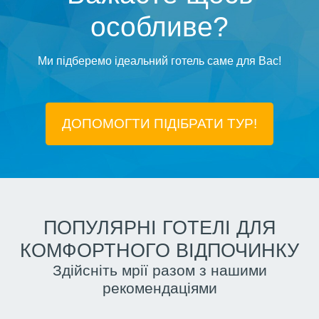
особливе?
Ми підберемо ідеальний готель саме для Вас!
ДОПОМОГТИ ПІДIБРАТИ ТУР!
ПОПУЛЯРНІ ГОТЕЛІ ДЛЯ
КОМФОРТНОГО ВІДПОЧИНКУ
Здійсніть мрії разом з нашими
рекомендаціями