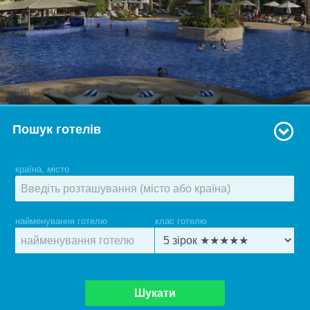
Пошук готелів
країна, місто
найменування готелю
клас готелю
Шукати