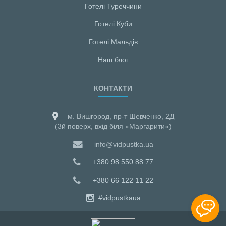
Готелі Туреччини
Готелі Куби
Готелі Мальдiв
Наш блог
КОНТАКТИ
м. Вишгород, пр-т Шевченко, 2Д
(3й поверх, вхід біля «Маргарити»)
info@vidpustka.ua
+380 98 550 88 77
+380 66 122 11 22
#vidpustkaua