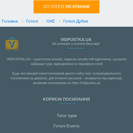
УСI ГОТЕЛІ
ПО КРАIНАМ
Головна
›
Готелі
›
ОАЕ
›
Готелі Дубая
VIDPUSTKA.UA
Ми втілимо в життя Ваші мрії
VIDPUSTKA.UA – туристична агенція, надаємо незабутній відпочинок, шукаємо
найкращі тури, відправляємо в перевірені отелі!
Будь-яке використання матеріалів даного сайту має супроводжуватися
посиланням на джерело, для інтернет-ресурсів - незакритих від індексації,
активним посиланням на https://vidpustka.ua
КОРИСНІ ПОСИЛАННЯ
Типи турів
Готелі Єгипту