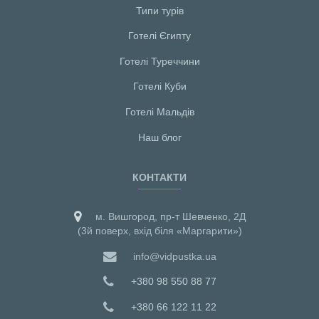
Типи турів
Готелі Єгипту
Готелі Туреччини
Готелі Куби
Готелі Мальдiв
Наш блог
КОНТАКТИ
м. Вишгород, пр-т Шевченко, 2Д
(3й поверх, вхід біля «Маргарити»)
info@vidpustka.ua
+380 98 550 88 77
+380 66 122 11 22