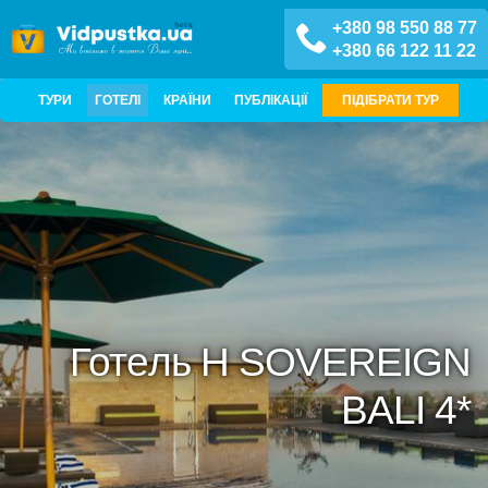
+380 98 550 88 77
+380 66 122 11 22
ТУРИ
ГОТЕЛІ
КРАЇНИ
ПУБЛІКАЦІЇ
ПІДІБРАТИ ТУР
Готель H SOVEREIGN
BALI 4*