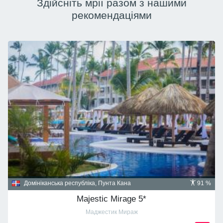
Здійсніть мрії разом з нашими
рекомендаціями
Домініканська республіка, Пунта Кана
91 %
Majestic Mirage 5*
Маджестик Мираж