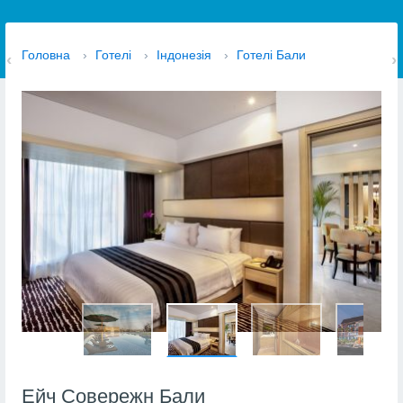
Головна
›
Готелі
›
Індонезія
›
Готелі Бали
Ейч Совережн Бали