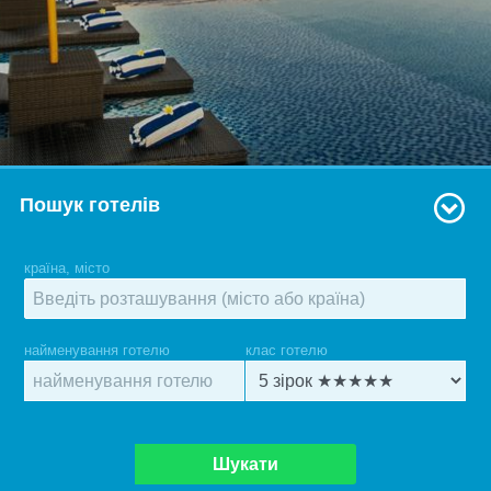
Пошук готелів
країна, місто
найменування готелю
клас готелю
Шукати