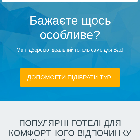
Бажаєте щось
особливе?
Ми підберемо ідеальний готель саме для Вас!
ДОПОМОГТИ ПІДIБРАТИ ТУР!
ПОПУЛЯРНІ ГОТЕЛІ ДЛЯ
КОМФОРТНОГО ВІДПОЧИНКУ