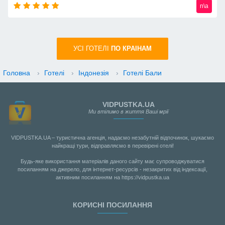
n\a
УСI ГОТЕЛІ
ПО КРАIНАМ
Головна
›
Готелі
›
Індонезія
›
Готелі Бали
VIDPUSTKA.UA
Ми втілимо в життя Ваші мрії
VIDPUSTKA.UA – туристична агенція, надаємо незабутній відпочинок, шукаємо
найкращі тури, відправляємо в перевірені отелі!
Будь-яке використання матеріалів даного сайту має супроводжуватися
посиланням на джерело, для інтернет-ресурсів - незакритих від індексації,
активним посиланням на https://vidpustka.ua
КОРИСНІ ПОСИЛАННЯ