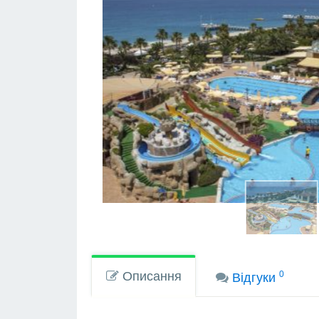
Описання
0
Вiдгуки