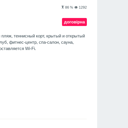
86
%
1292
договірна
 пляж, теннисный корт, крытый и открытый
луб, фитнес-центр, спа-салон, сауна,
ставляется Wi-Fi.