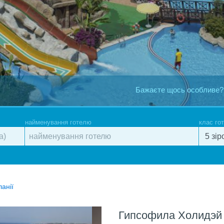
Бажаєте щось особливе?
найменування готелю
клас го
ланії
Гипсофила Холидэй