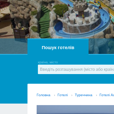
Пошук готелів
країна, місто
Головна
›
Готелі
›
Туреччина
›
Готелі А