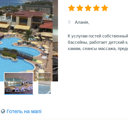
Аланія,
К услугам гостей собственный
бассейны, работает детский к
хамам, сеансы массажа, предо
Готель на мапi