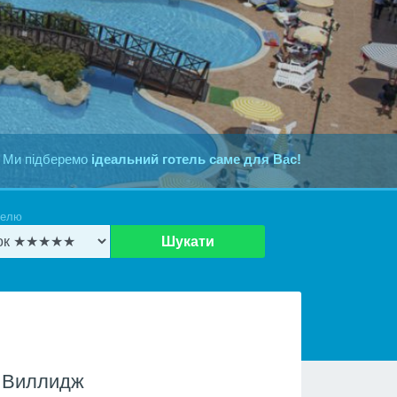
 Ми підберемо
ідеальний готель саме для Вас!
телю
Шукати
 Виллидж