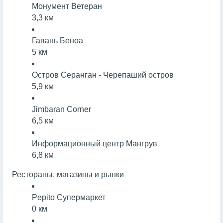
Монумент Ветеран
3,3 км
Гавань Беноа
5 км
Остров Серанган - Черепаший остров
5,9 км
Jimbaran Corner
6,5 км
Информационный центр Мангрув
6,8 км
Рестораны, магазины и рынки
Pepito
Супермаркет
0 км