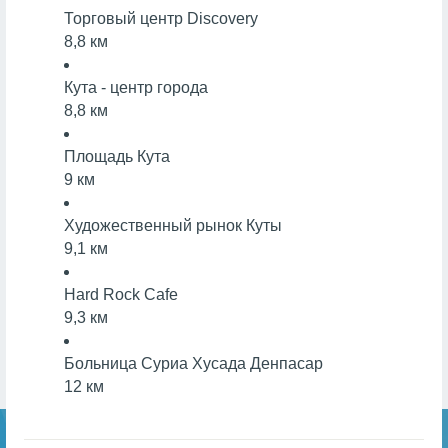
Торговый центр Discovery
8,8 км
Кута - центр города
8,8 км
Площадь Кута
9 км
Художественный рынок Куты
9,1 км
Hard Rock Cafe
9,3 км
Больница Суриа Хусада Денпасар
12 км