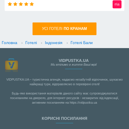
n\a
УСI ГОТЕЛІ
ПО КРАIНАМ
Головна
›
Готелі
›
Індонезія
›
Готелі Бали
VIDPUSTKA.UA
Ми втілимо в життя Ваші мрії
VIDPUSTKA.UA – туристична агенція, надаємо незабутній відпочинок, шукаємо
найкращі тури, відправляємо в перевірені отелі!
Будь-яке використання матеріалів даного сайту має супроводжуватися
посиланням на джерело, для інтернет-ресурсів - незакритих від індексації,
активним посиланням на https://vidpustka.ua
КОРИСНІ ПОСИЛАННЯ