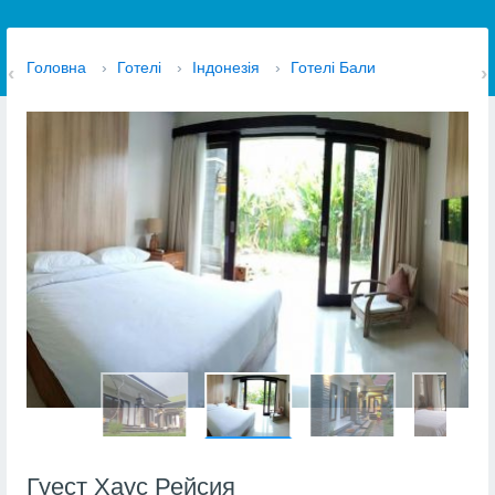
Головна
›
Готелі
›
Індонезія
›
Готелі Бали
Гуест Хаус Рейсия