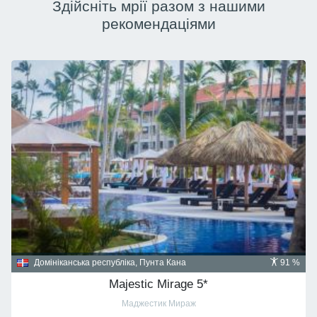
Здійсніть мрії разом з нашими
рекомендаціями
Домініканська республіка, Пунта Кана
91 %
Majestic Mirage 5*
Маджестик Мираж