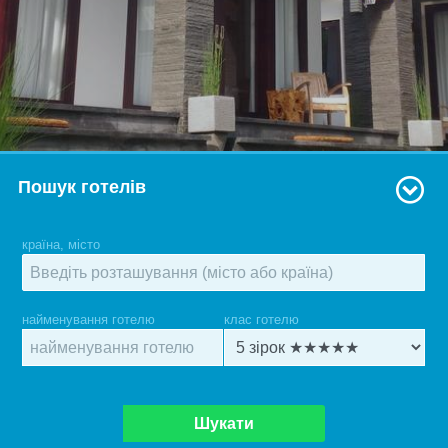
Пошук готелів
країна, місто
найменування готелю
клас готелю
Шукати