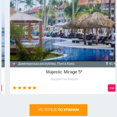
Домініканська республіка, Пунта Кана
91 %
Majestic Mirage 5*
Маджестик Мираж
n\a
УСI ГОТЕЛІ
ПО КРАIНАМ