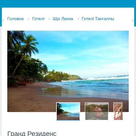
Головна
›
Готелі
›
Шрі Ланка
›
Готелі Тангаллы
Гранд Резиденс