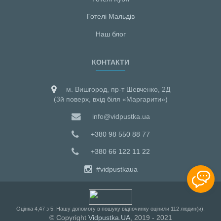
Готелі Мальдiв
Наш блог
КОНТАКТИ
м. Вишгород, пр-т Шевченко, 2Д
(3й поверх, вхід біля «Маргарити»)
info@vidpustka.ua
+380 98 550 88 77
+380 66 122 11 22
#vidpustkaua
Оцiнка
4,47
з
5
. Нашу допомогу в пошуку відпочинку оцінили
112
людин(и).
© Copyright
Vidpustka.UA
, 2019 - 2021