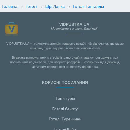
Головна
›
Готелі
›
Шрі Ланка
›
Готелі Тангаллы
VIDPUSTKA.UA
Ми втілимо в життя Ваші мрії
VIDPUSTKA.UA – туристична агенція, надаємо незабутній відпочинок, шукаємо
найкращі тури, відправляємо в перевірені отелі!
Будь-яке використання матеріалів даного сайту має супроводжуватися
посиланням на джерело, для інтернет-ресурсів - незакритих від індексації,
активним посиланням на https://vidpustka.ua
КОРИСНІ ПОСИЛАННЯ
Типи турів
Готелі Єгипту
Готелі Туреччини
Готелі Куби