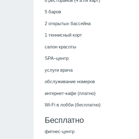
6 ресторанов (4 а’ля карт)
5 баров
2 открытых бассейна
1 теннисный корт
салон красоты
SPA–центр
услуги врача
обслуживание номеров
интернет-кафе (платно)
Wi-Fi в лобби (бесплатно)
Бесплатно
фитнес-центр