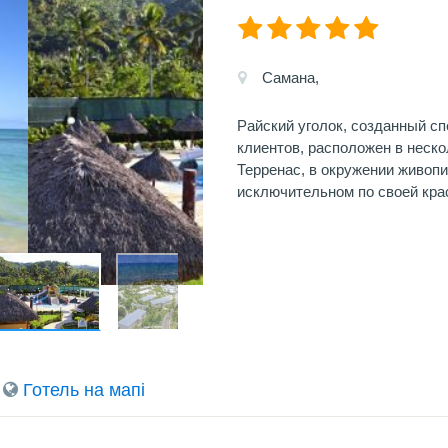
Самана,
Райский уголок, созданный с
клиентов, расположен в неск
Терренас, в окружении живоп
исключительном по своей кра
Готель на мапi