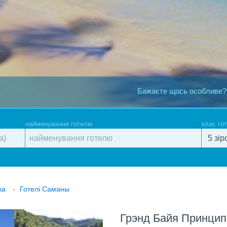
Бажаєте щось особливе?
найменування готелю
клас го
ка
›
Готелі Саманы
Грэнд Байя Принцип