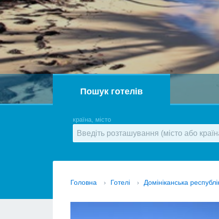
Пошук готелів
країна, місто
Головна
›
Готелі
›
Домініканська республі