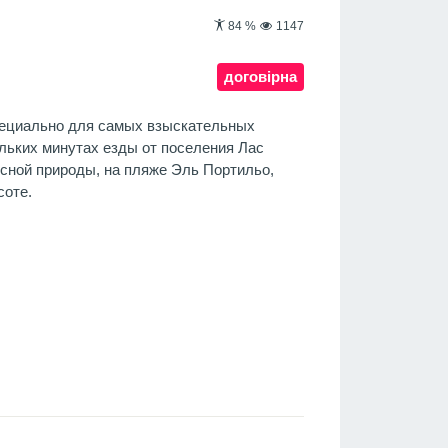
84
%
1147
договірна
пециально для самых взыскательных
ольких минутах езды от поселения Лас
исной природы, на пляже Эль Портильо,
соте.