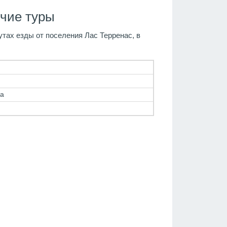
чие туры
тах езды от поселения Лас Терренас, в
на