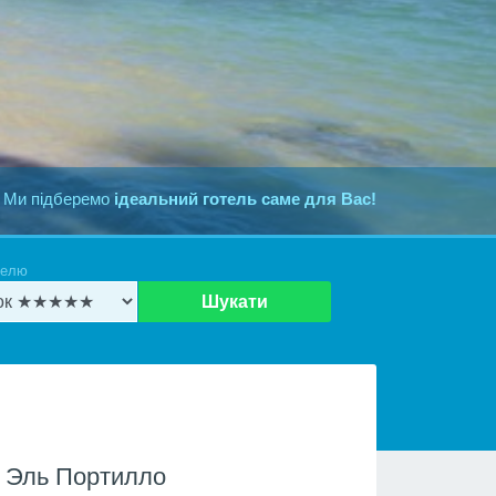
 Ми підберемо
ідеальний готель саме для Вас!
телю
Шукати
 Эль Портилло