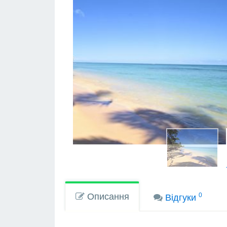
Описання
0
Вiдгуки