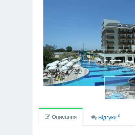
Описання
0
Вiдгуки