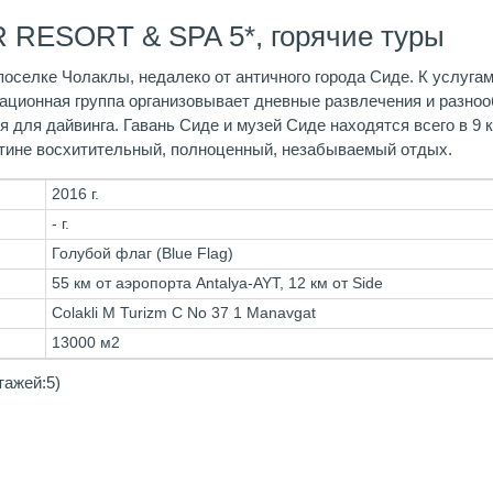
 RESORT & SPA 5*, горячие туры
оселке Чолаклы, недалеко от античного города Сиде. К услугам
мационная группа организовывает дневные развлечения и разн
 для дайвинга. Гавань Сиде и музей Сиде находятся всего в 9 к
стине восхитительный, полноценный, незабываемый отдых.
2016 г.
- г.
Голубой флаг (Blue Flag)
55 км от аэропорта Antalya-AYT, 12 км от Side
Colakli M Turizm C No 37 1 Manavgat
13000 м2
тажей:5)