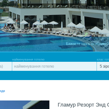
Бажаєте щось особливе?
найменування готелю
клас го
иде
Гламур Резорт Энд 