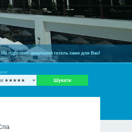
 Ми підберемо
ідеальний готель саме для Вас!
телю
Шукати
Спа