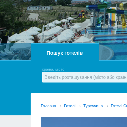
Пошук готелів
країна, місто
Головна
›
Готелі
›
Туреччина
›
Готелі С