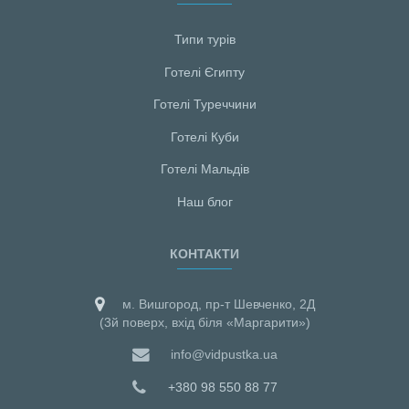
Типи турів
Готелі Єгипту
Готелі Туреччини
Готелі Куби
Готелі Мальдiв
Наш блог
КОНТАКТИ
м. Вишгород, пр-т Шевченко, 2Д
(3й поверх, вхід біля «Маргарити»)
info@vidpustka.ua
+380 98 550 88 77