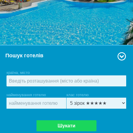
Пошук готелів
країна, місто
найменування готелю
клас готелю
Шукати