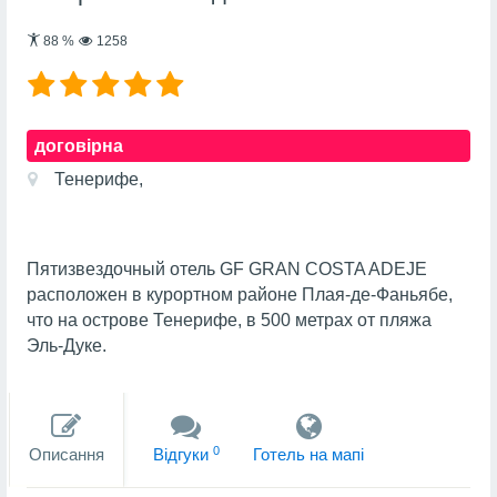
88
%
1258
договірна
Тенерифе,
Пятизвездочный отель GF GRAN COSTA ADEJE
расположен в курортном районе Плая-де-Фаньябе,
что на острове Тенерифе, в 500 метрах от пляжа
Эль-Дуке.
0
Описання
Вiдгуки
Готель на мапi