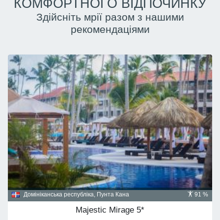
КОМФОРТНОГО ВІДПОЧИНКУ
Здійсніть мрії разом з нашими
рекомендаціями
Домініканська республіка, Пунта Кана
91 %
Majestic Mirage 5*