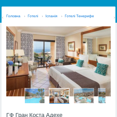
Головна
›
Готелі
›
Іспанія
›
Готелі Тенерифе
ГФ Гран Коста Адехе