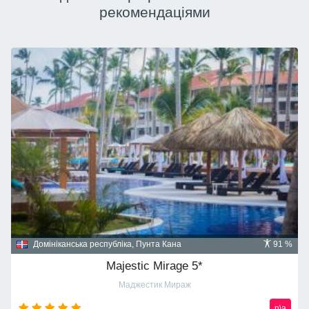
рекомендаціями
Домініканська республіка, Пунта Кана
91 %
Majestic Mirage 5*
Маджестик Мираж
n\a