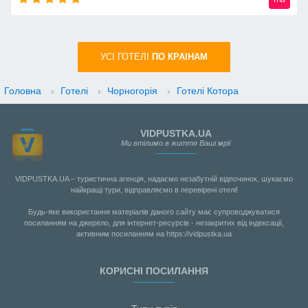
УСI ГОТЕЛІ
ПО КРАIНАМ
Головна
›
Готелі
›
Чорногорія
›
Готелі Котора
VIDPUSTKA.UA
Ми втілимо в життя Ваші мрії
VIDPUSTKA.UA – туристична агенція, надаємо незабутній відпочинок, шукаємо
найкращі тури, відправляємо в перевірені отелі!
Будь-яке використання матеріалів даного сайту має супроводжуватися
посиланням на джерело, для інтернет-ресурсів - незакритих від індексації,
активним посиланням на https://vidpustka.ua
КОРИСНІ ПОСИЛАННЯ