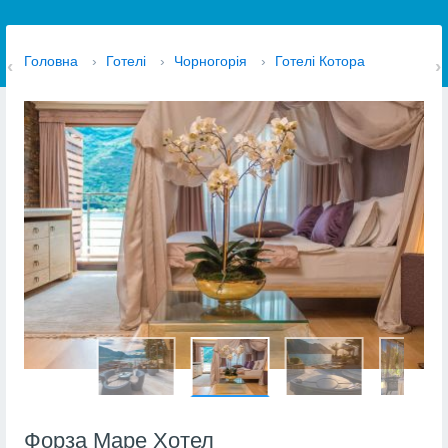
Головна
›
Готелі
›
Чорногорія
›
Готелі Котора
Форза Маре Хотел