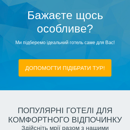
Бажаєте щось
особливе?
Ми підберемо ідеальний готель саме для Вас!
ДОПОМОГТИ ПІДIБРАТИ ТУР!
ПОПУЛЯРНІ ГОТЕЛІ ДЛЯ
КОМФОРТНОГО ВІДПОЧИНКУ
Здійсніть мрії разом з нашими