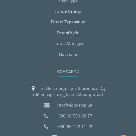
Типи турів
Готелі Єгипту
Готелі Туреччини
Готелі Куби
Готелі Мальдiв
Наш блог
КОНТАКТИ
м. Вишгород, пр-т Шевченко, 2Д
(3й поверх, вхід біля «Маргарити»)
info@vidpustka.ua
+380 98 550 88 77
+380 66 122 11 22