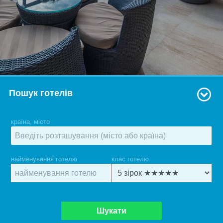
Пошук готелів
країна, місто
найменування готелю
клас готелю
Шукати