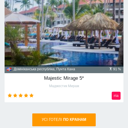
Домініканська республіка, Пунта Кана
91 %
Majestic Mirage 5*
Маджестик Мираж
n\a
УСI ГОТЕЛІ
ПО КРАIНАМ