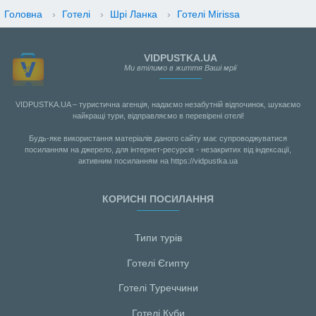
Головна
›
Готелі
›
Шрі Ланка
›
Готелі Mirissa
VIDPUSTKA.UA
Ми втілимо в життя Ваші мрії
VIDPUSTKA.UA – туристична агенція, надаємо незабутній відпочинок, шукаємо
найкращі тури, відправляємо в перевірені отелі!
Будь-яке використання матеріалів даного сайту має супроводжуватися
посиланням на джерело, для інтернет-ресурсів - незакритих від індексації,
активним посиланням на https://vidpustka.ua
КОРИСНІ ПОСИЛАННЯ
Типи турів
Готелі Єгипту
Готелі Туреччини
Готелі Куби