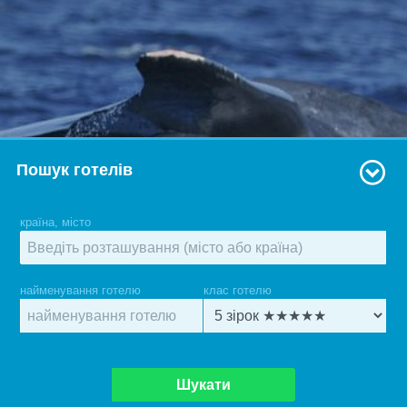
Пошук готелів
країна, місто
найменування готелю
клас готелю
Шукати