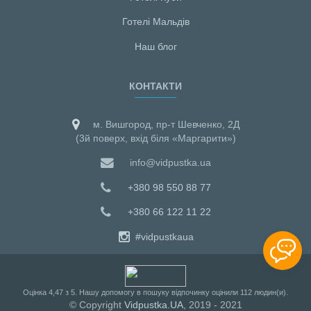
Готелі Мальдiв
Наш блог
КОНТАКТИ
м. Вишгород, пр-т Шевченко, 2Д
(3й поверх, вхід біля «Маргарити»)
info@vidpustka.ua
+380 98 550 88 77
+380 66 122 11 22
#vidpustkaua
Оцiнка
4,47
з
5
. Нашу допомогу в пошуку відпочинку оцінили
112
людин(и).
© Copyright
Vidpustka.UA
, 2019 - 2021