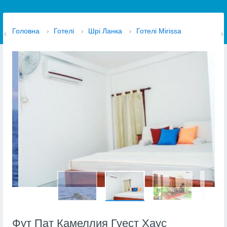
Головна
›
Готелі
›
Шрі Ланка
›
Готелі Mirissa
Фут Пат Камеллия Гуест Хаус