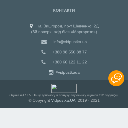
КОНТАКТИ
м. Вишгород, пр-т Шевченко, 2Д
(3й поверх, вхід біля «Маргарити»)
info@vidpustka.ua
+380 98 550 88 77
+380 66 122 11 22
#vidpustkaua
Оцiнка
4,47
з
5
. Нашу допомогу в пошуку відпочинку оцінили
112
людин(и).
© Copyright
Vidpustka.UA
, 2019 - 2021