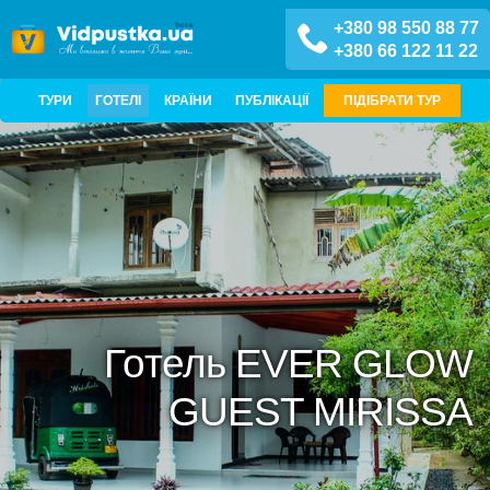
+380 98 550 88 77
+380 66 122 11 22
ТУРИ
ГОТЕЛІ
КРАЇНИ
ПУБЛІКАЦІЇ
ПІДІБРАТИ ТУР
Готель EVER GLOW
GUEST MIRISSA