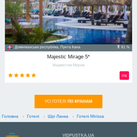
Домініканська республіка, Пунта Кана
91 %
Majestic Mirage 5*
Маджестик Мираж
n\a
УСI ГОТЕЛІ
ПО КРАIНАМ
Головна
›
Готелі
›
Шрі Ланка
›
Готелі Mirissa
VIDPUSTKA.UA