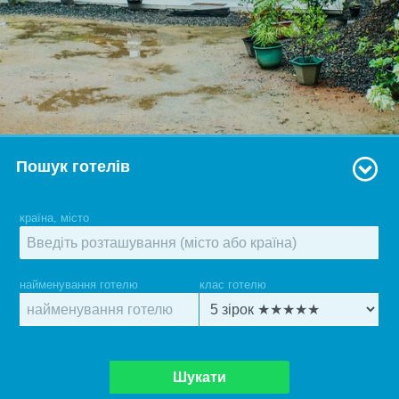
Пошук готелів
країна, місто
найменування готелю
клас готелю
Шукати