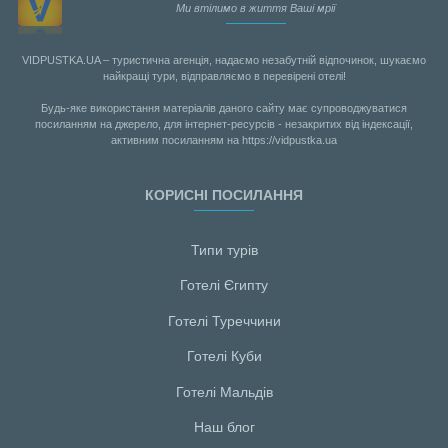
Ми втілимо в життя Ваші мрії
VIDPUSTKA.UA – туристична агенція, надаємо незабутній відпочинок, шукаємо
найкращі тури, відправляємо в перевірені отелі!
Будь-яке використання матеріалів даного сайту має супроводжуватися
посиланням на джерело, для інтернет-ресурсів - незакритих від індексації,
активним посиланням на https://vidpustka.ua
КОРИСНІ ПОСИЛАННЯ
Типи турів
Готелі Єгипту
Готелі Туреччини
Готелі Куби
Готелі Мальдiв
Наш блог