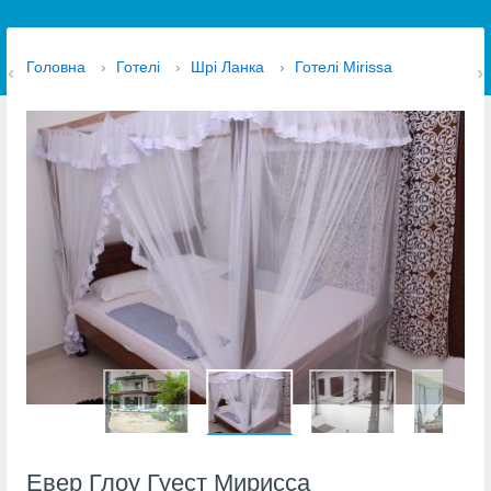
Головна
›
Готелі
›
Шрі Ланка
›
Готелі Mirissa
Евер Глоу Гуест Мирисса