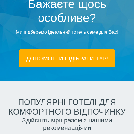
Бажаєте щось
особливе?
Ми підберемо ідеальний готель саме для Вас!
ДОПОМОГТИ ПІДIБРАТИ ТУР!
ПОПУЛЯРНІ ГОТЕЛІ ДЛЯ
КОМФОРТНОГО ВІДПОЧИНКУ
Здійсніть мрії разом з нашими
рекомендаціями