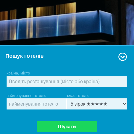
Пошук готелів
країна, місто
найменування готелю
клас готелю
Шукати