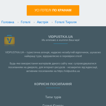
УСI ГОТЕЛІ
ПО КРАIНАМ
Головна
›
Готелі
›
Австрія
›
Готелі Тироля
VIDPUSTKA.UA
Ми втілимо в життя Ваші мрії
VIDPUSTKA.UA – туристична агенція, надаємо незабутній відпочинок, шукаємо
найкращі тури, відправляємо в перевірені отелі!
Будь-яке використання матеріалів даного сайту має супроводжуватися
посиланням на джерело, для інтернет-ресурсів - незакритих від індексації,
активним посиланням на https://vidpustka.ua
КОРИСНІ ПОСИЛАННЯ
Типи турів
Готелі Єгипту