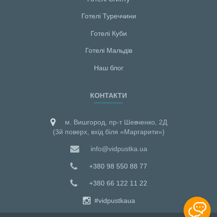
Готелі Туреччини
Готелі Куби
Готелі Мальдiв
Наш блог
КОНТАКТИ
м. Вишгород, пр-т Шевченко, 2Д
(3й поверх, вхід біля «Маргарити»)
info@vidpustka.ua
+380 98 550 88 77
+380 66 122 11 22
#vidpustkaua