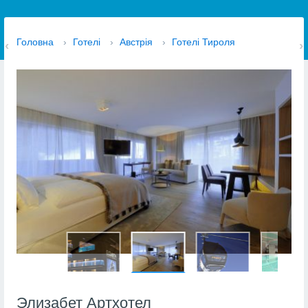
Головна
›
Готелі
›
Австрія
›
Готелі Тироля
Элизабет Артхотел