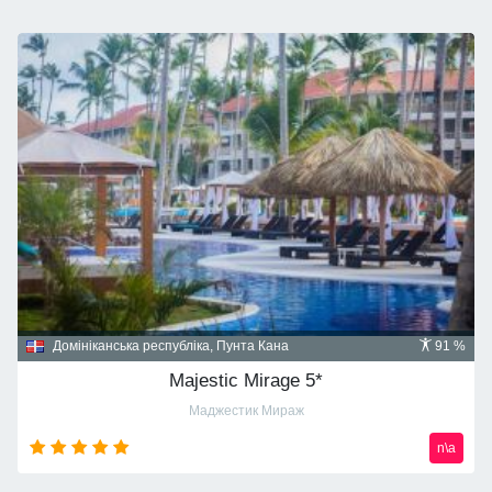
Домініканська республіка, Пунта Кана
91 %
Majestic Mirage 5*
Маджестик Мираж
n\a