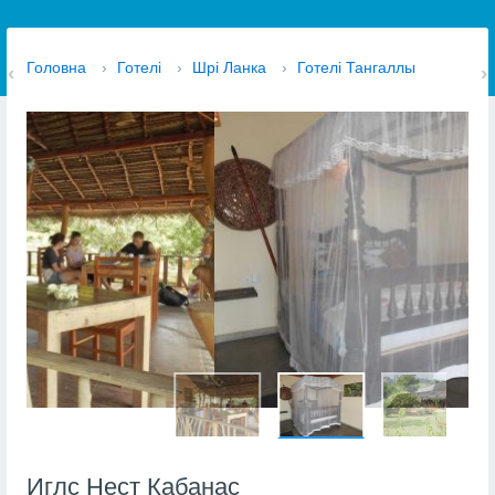
Головна
›
Готелі
›
Шрі Ланка
›
Готелі Тангаллы
Иглс Нест Кабанас