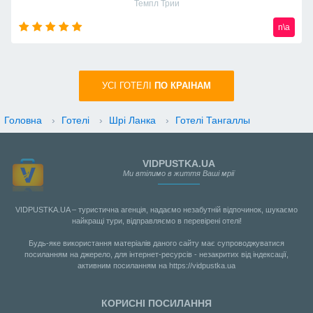
Маджестик Мираж
n\a
УСI ГОТЕЛІ
ПО КРАIНАМ
Головна
›
Готелі
›
Шрі Ланка
›
Готелі Тангаллы
VIDPUSTKA.UA
Ми втілимо в життя Ваші мрії
VIDPUSTKA.UA – туристична агенція, надаємо незабутній відпочинок, шукаємо
найкращі тури, відправляємо в перевірені отелі!
Будь-яке використання матеріалів даного сайту має супроводжуватися
посиланням на джерело, для інтернет-ресурсів - незакритих від індексації,
активним посиланням на https://vidpustka.ua
КОРИСНІ ПОСИЛАННЯ