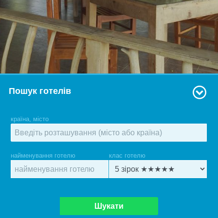
Пошук готелів
країна, місто
найменування готелю
клас готелю
Шукати