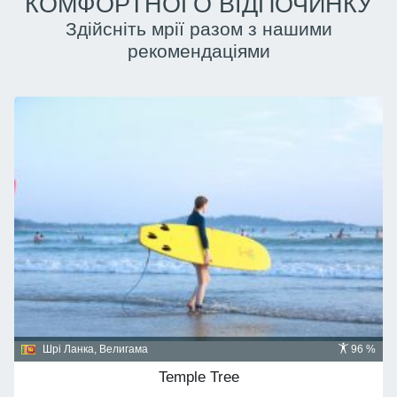
КОМФОРТНОГО ВІДПОЧИНКУ
Здійсніть мрії разом з нашими
рекомендаціями
Домініканська республіка, Пунта Кана
91 %
Majestic Mirage 5*