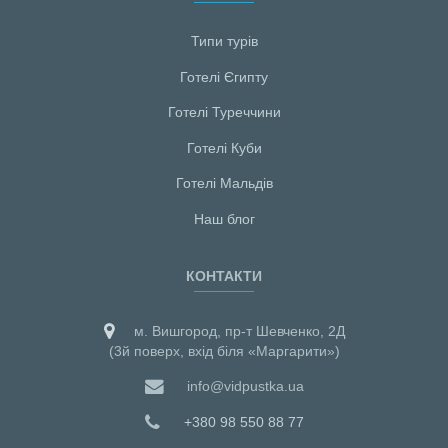
Типи турів
Готелі Єгипту
Готелі Туреччини
Готелі Куби
Готелі Мальдiв
Наш блог
КОНТАКТИ
м. Вишгород, пр-т Шевченко, 2Д
(3й поверх, вхід біля «Маргарити»)
info@vidpustka.ua
+380 98 550 88 77