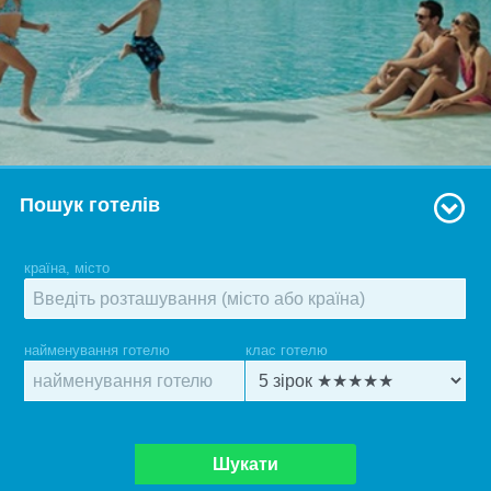
Пошук готелів
країна, місто
найменування готелю
клас готелю
Шукати