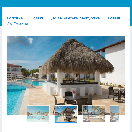
Головна
›
Готелі
›
Домініканська республіка
›
Готелі
Ла-Романа