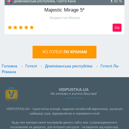
Домініканська республіка, Пунта Кана
91 %
Majestic Mirage 5*
Маджестик Мираж
n\a
УСI ГОТЕЛІ
ПО КРАIНАМ
Головна
›
Готелі
›
Домініканська республіка
›
Готелі Ла-
Романа
VIDPUSTKA.UA
Ми втілимо в життя Ваші мрії
VIDPUSTKA.UA – туристична агенція, надаємо незабутній відпочинок, шукаємо
найкращі тури, відправляємо в перевірені отелі!
Будь-яке використання матеріалів даного сайту має супроводжуватися
посиланням на джерело, для інтернет-ресурсів - незакритих від індексації,