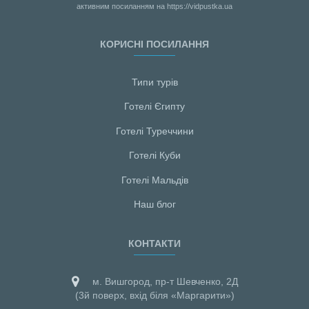
активним посиланням на https://vidpustka.ua
КОРИСНІ ПОСИЛАННЯ
Типи турів
Готелі Єгипту
Готелі Туреччини
Готелі Куби
Готелі Мальдiв
Наш блог
КОНТАКТИ
м. Вишгород, пр-т Шевченко, 2Д
(3й поверх, вхід біля «Маргарити»)