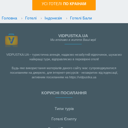
УСI ГОТЕЛІ
ПО КРАIНАМ
Головна
›
Готелі
›
Індонезія
›
Готелі Бали
VIDPUSTKA.UA
Ми втілимо в життя Ваші мрії
VIDPUSTKA.UA – туристична агенція, надаємо незабутній відпочинок, шукаємо
найкращі тури, відправляємо в перевірені отелі!
Будь-яке використання матеріалів даного сайту має супроводжуватися
посиланням на джерело, для інтернет-ресурсів - незакритих від індексації,
активним посиланням на https://vidpustka.ua
КОРИСНІ ПОСИЛАННЯ
Типи турів
Готелі Єгипту