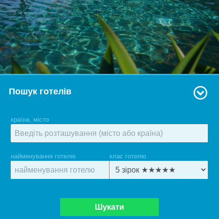
Пошук готелів
країна, місто
найменування готелю
клас готелю
Шукати