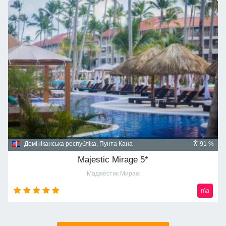
Домініканська республіка, Пунта Кана
91 %
Majestic Mirage 5*
Маджестик Мираж
n\a