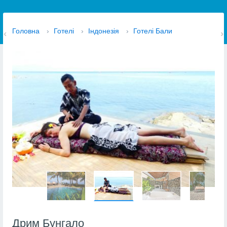
Головна
›
Готелі
›
Індонезія
›
Готелі Бали
Дрим Бунгало