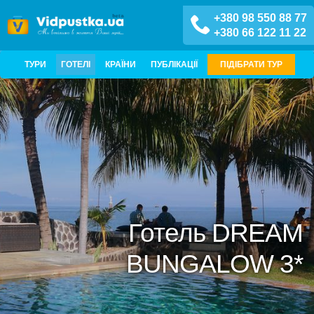
+380 98 550 88 77
+380 66 122 11 22
ТУРИ
ГОТЕЛІ
КРАЇНИ
ПУБЛІКАЦІЇ
ПІДІБРАТИ ТУР
Готель DREAM
BUNGALOW 3*