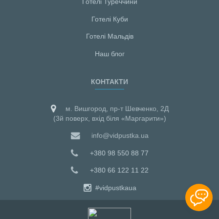
Готелі Туреччини
Готелі Куби
Готелі Мальдiв
Наш блог
КОНТАКТИ
м. Вишгород, пр-т Шевченко, 2Д
(3й поверх, вхід біля «Маргарити»)
info@vidpustka.ua
+380 98 550 88 77
+380 66 122 11 22
#vidpustkaua