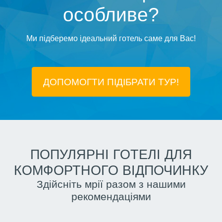
особливе?
Ми підберемо ідеальний готель саме для Вас!
ДОПОМОГТИ ПІДIБРАТИ ТУР!
ПОПУЛЯРНІ ГОТЕЛІ ДЛЯ
КОМФОРТНОГО ВІДПОЧИНКУ
Здійсніть мрії разом з нашими
рекомендаціями