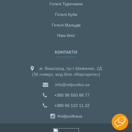
Готелі Туреччини
Готелі Куби
Готелі Мальдiв
Наш блог
КОНТАКТИ
м. Вишгород, пр-т Шевченко, 2Д
(3й поверх, вхід біля «Маргарити»)
info@vidpustka.ua
+380 98 550 88 77
+380 66 122 11 22
#vidpustkaua