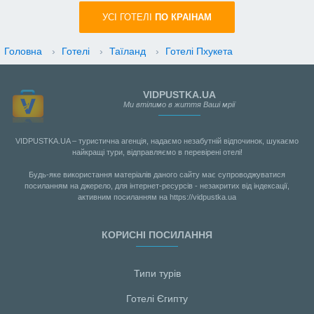
УСI ГОТЕЛІ
ПО КРАIНАМ
Головна
›
Готелі
›
Таїланд
›
Готелі Пхукета
VIDPUSTKA.UA
Ми втілимо в життя Ваші мрії
VIDPUSTKA.UA – туристична агенція, надаємо незабутній відпочинок, шукаємо
найкращі тури, відправляємо в перевірені отелі!
Будь-яке використання матеріалів даного сайту має супроводжуватися
посиланням на джерело, для інтернет-ресурсів - незакритих від індексації,
активним посиланням на https://vidpustka.ua
КОРИСНІ ПОСИЛАННЯ
Типи турів
Готелі Єгипту