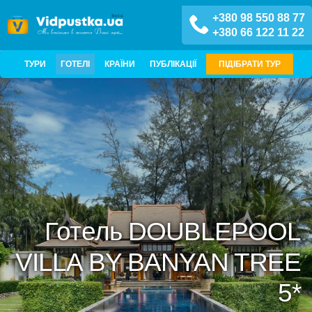
+380 98 550 88 77
+380 66 122 11 22
ТУРИ
ГОТЕЛІ
КРАЇНИ
ПУБЛІКАЦІЇ
ПІДІБРАТИ ТУР
Готель DOUBLEPOOL
VILLA BY BANYAN TREE
5*