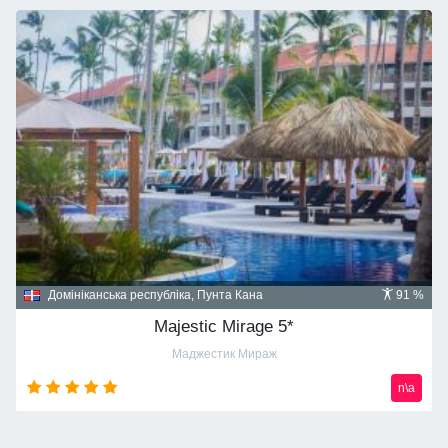
Домініканська республіка, Пунта Кана
91 %
Majestic Mirage 5*
Маджестик Мираж
n\a