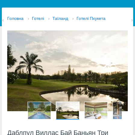
Головна
›
Готелі
›
Таїланд
›
Готелі Пхукета
Даблпул Виллас Бай Баньян Три