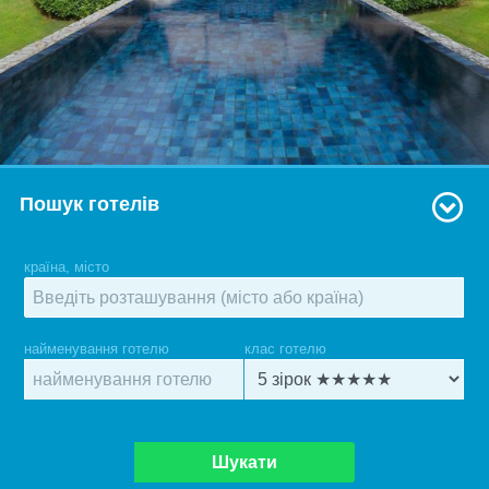
Пошук готелів
країна, місто
найменування готелю
клас готелю
Шукати