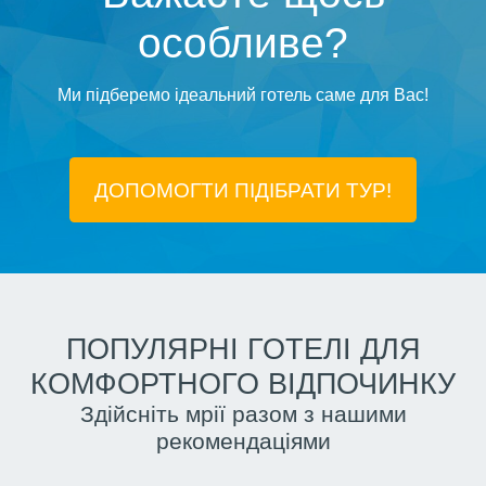
особливе?
Ми підберемо ідеальний готель саме для Вас!
ДОПОМОГТИ ПІДIБРАТИ ТУР!
ПОПУЛЯРНІ ГОТЕЛІ ДЛЯ
КОМФОРТНОГО ВІДПОЧИНКУ
Здійсніть мрії разом з нашими
рекомендаціями