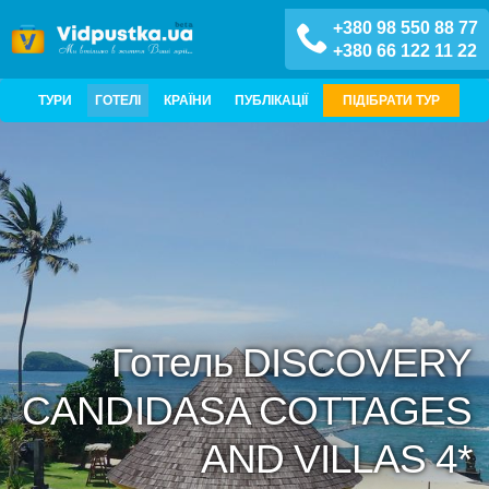
+380 98 550 88 77
+380 66 122 11 22
ТУРИ
ГОТЕЛІ
КРАЇНИ
ПУБЛІКАЦІЇ
ПІДІБРАТИ ТУР
Готель DISCOVERY
CANDIDASA COTTAGES
AND VILLAS 4*