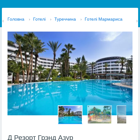
Головна
›
Готелі
›
Туреччина
›
Готелі Мармариса
Д Резорт Грэнд Азур