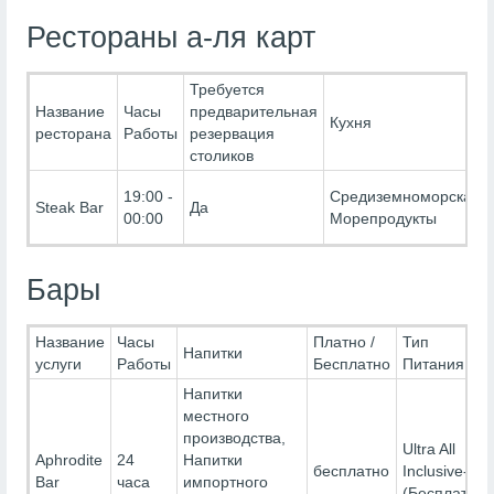
Рестораны а-ля карт
Требуется
Название
Часы
предварительная
Кухня
ресторана
Работы
резервация
столиков
19:00 -
Средиземноморская,
Steak Bar
Да
00:00
Морепродукты
Бары
Название
Часы
Платно /
Тип
Напитки
услуги
Работы
Бесплатно
Питания
Напитки
местного
производства,
Ultra All
Aphrodite
24
Напитки
бесплатно
Inclusive-
Bar
часа
импортного
(Бесплатно)