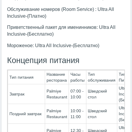
Обслуживание номеров (Room Service) : Ultra All
Inclusive-(Платно)
Приветственный пакет для именинников: Ultra All
Inclusive-(Бесплатно)
Мороженое: Ultra All Inclusive-(Бесплатно)
Концепция питания
Название
Часы
Тип
Тип
Тип питания
ресторана
работы
обслуживания
Питан
Ultra Al
Palmiye
07:00 -
Шведский
Завтрак
Inclusi
Restaurant
10:00
стол
(Беспл
Ultra Al
Palmiye
10:00 -
Шведский
Поздний завтрак
Inclusi
Restaurant
11:00
стол
(Беспл
Ultra Al
Palmiye
12:30 -
Шведский