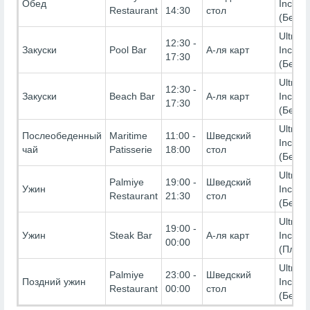
Обед
Inclusi
Restaurant
14:30
стол
(Беспл
Ultra Al
12:30 -
Закуски
Pool Bar
А-ля карт
Inclusi
17:30
(Беспл
Ultra Al
12:30 -
Закуски
Beach Bar
А-ля карт
Inclusi
17:30
(Беспл
Ultra Al
Послеобеденный
Maritime
11:00 -
Шведский
Inclusi
чай
Patisserie
18:00
стол
(Беспл
Ultra Al
Palmiye
19:00 -
Шведский
Ужин
Inclusi
Restaurant
21:30
стол
(Беспл
Ultra Al
19:00 -
Ужин
Steak Bar
А-ля карт
Inclusi
00:00
(Платн
Ultra Al
Palmiye
23:00 -
Шведский
Поздний ужин
Inclusi
Restaurant
00:00
стол
(Беспл