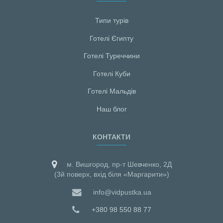
Типи турів
Готелі Єгипту
Готелі Туреччини
Готелі Куби
Готелі Мальдiв
Наш блог
КОНТАКТИ
м. Вишгород, пр-т Шевченко, 2Д
(3й поверх, вхід біля «Маргарити»)
info@vidpustka.ua
+380 98 550 88 77