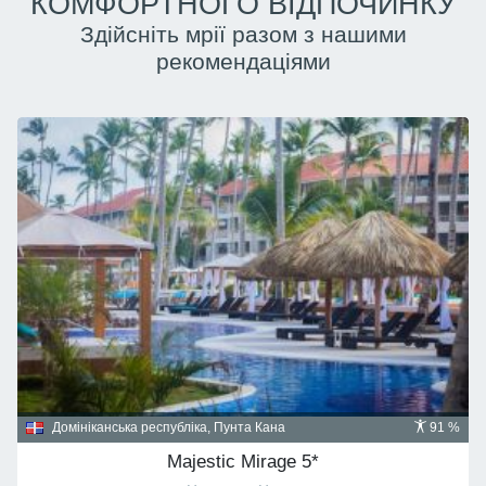
КОМФОРТНОГО ВІДПОЧИНКУ
Здійсніть мрії разом з нашими
рекомендаціями
Домініканська республіка, Пунта Кана
91 %
Majestic Mirage 5*