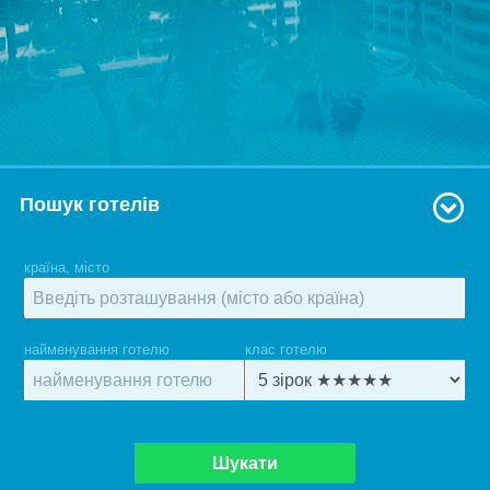
Пошук готелів
країна, місто
найменування готелю
клас готелю
Шукати