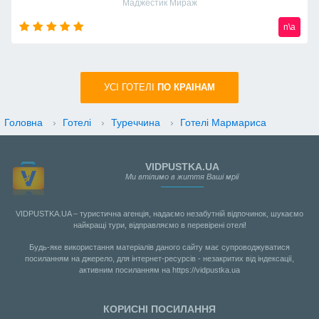
Маджестик Мираж
n\a
УСI ГОТЕЛІ
ПО КРАIНАМ
Головна
›
Готелі
›
Туреччина
›
Готелі Мармариса
VIDPUSTKA.UA
Ми втілимо в життя Ваші мрії
VIDPUSTKA.UA – туристична агенція, надаємо незабутній відпочинок, шукаємо
найкращі тури, відправляємо в перевірені отелі!
Будь-яке використання матеріалів даного сайту має супроводжуватися
посиланням на джерело, для інтернет-ресурсів - незакритих від індексації,
активним посиланням на https://vidpustka.ua
КОРИСНІ ПОСИЛАННЯ