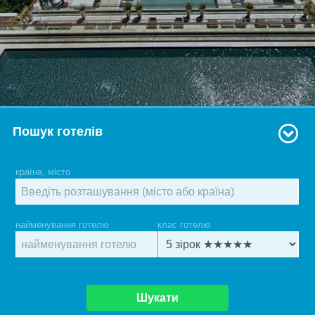
Пошук готелів
країна, місто
найменування готелю
клас готелю
Шукати