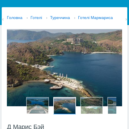
Головна
›
Готелі
›
Туреччина
›
Готелі Мармариса
Д Марис Бэй