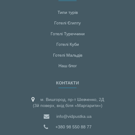
Типи турів
Готелі Єгипту
Готелі Туреччини
Готелі Куби
Готелі Мальдiв
Наш блог
КОНТАКТИ
м. Вишгород, пр-т Шевченко, 2Д
(3й поверх, вхід біля «Маргарити»)
info@vidpustka.ua
+380 98 550 88 77