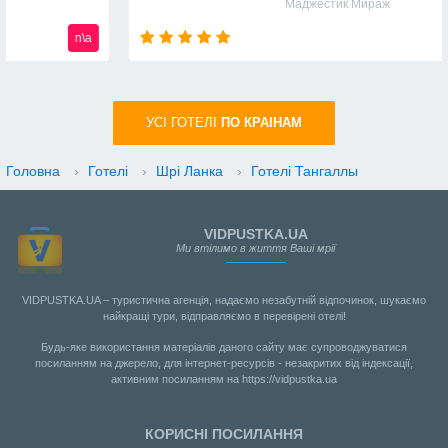
Маджестик Мираж
n\a
УСI ГОТЕЛІ
ПО КРАIНАМ
Головна
›
Готелі
›
Шрі Ланка
›
Готелі Тангаллы
VIDPUSTKA.UA
Ми втілимо в життя Ваші мрії
VIDPUSTKA.UA – туристична агенція, надаємо незабутній відпочинок, шукаємо
найкращі тури, відправляємо в перевірені отелі!
Будь-яке використання матеріалів даного сайту має супроводжуватися
посиланням на джерело, для інтернет-ресурсів - незакритих від індексації,
активним посиланням на https://vidpustka.ua
КОРИСНІ ПОСИЛАННЯ