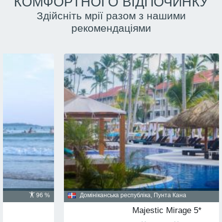
КОМФОРТНОГО ВІДПОЧИНКУ
Здійсніть мрії разом з нашими
рекомендаціями
Домініканська республіка, Пунта Кана
91 %
Majestic Mirage 5*