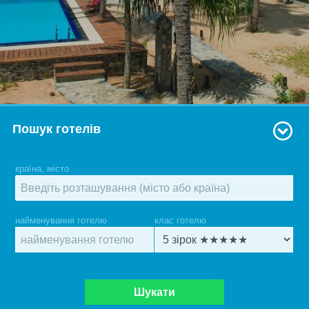
Пошук готелів
країна, місто
найменування готелю
клас готелю
Шукати