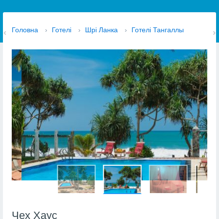
Головна
›
Готелі
›
Шрі Ланка
›
Готелі Тангаллы
Чех Хаус