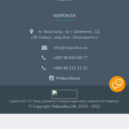
КОНТАКТИ
м. Вишгород, пр-т Шевченко, 2Д
(3й поверх, вхід біля «Маргарити»)
info@vidpustka.ua
+380 98 550 88 77
+380 66 122 11 22
#vidpustkaua
Оцiнка
4,47
з
5
. Нашу допомогу в пошуку відпочинку оцінили
112
людин(и).
© Copyright
Vidpustka.UA
, 2019 - 2021