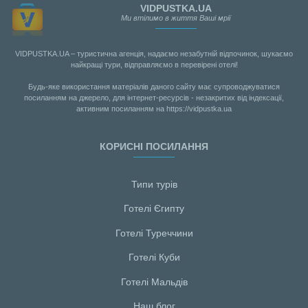
VIDPUSTKA.UA
Ми втілимо в життя Ваші мрії
VIDPUSTKA.UA – туристична агенція, надаємо незабутній відпочинок, шукаємо
найкращі тури, відправляємо в перевірені отелі!
Будь-яке використання матеріалів даного сайту має супроводжуватися
посиланням на джерело, для інтернет-ресурсів - незакритих від індексації,
активним посиланням на https://vidpustka.ua
КОРИСНІ ПОСИЛАННЯ
Типи турів
Готелі Єгипту
Готелі Туреччини
Готелі Куби
Готелі Мальдiв
Наш блог