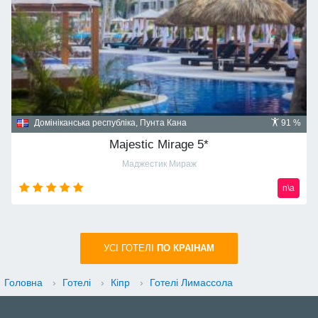
Домініканська республіка, Пунта Кана
91 %
Majestic Mirage 5*
Маджестик Мираж
n\a
УСI ГОТЕЛІ
ПО КРАIНАМ
Головна
›
Готелі
›
Кіпр
›
Готелі Лимассола