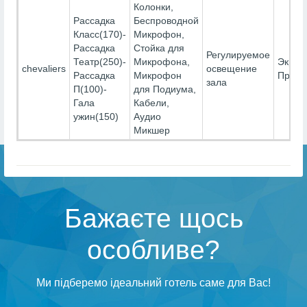
Колонки,
Рассадка
Беспроводной
Класс(170)-
Микрофон,
Рассадка
Стойка для
Регулируемое
Театр(250)-
Микрофона,
Экран
chevaliers
освещение
Рассадка
Микрофон
Проек
зала
П(100)-
для Подиума,
Гала
Кабели,
ужин(150)
Аудио
Микшер
Бажаєте щось
особливе?
Ми підберемо ідеальний готель саме для Вас!