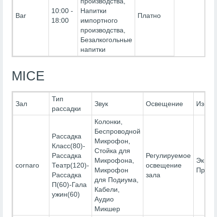
производства,
10:00 -
Напитки
Bar
Платно
18:00
импортного
производства,
Безалкогольные
напитки
MICE
Тип
Зал
Звук
Освещение
Изобр
рассадки
Колонки,
Беспроводной
Рассадка
Микрофон,
Класс(80)-
Стойка для
Рассадка
Регулируемое
Микрофона,
Экран
cornaro
Театр(120)-
освещение
Микрофон
Проек
Рассадка
зала
для Подиума,
П(60)-Гала
Кабели,
ужин(60)
Аудио
Микшер