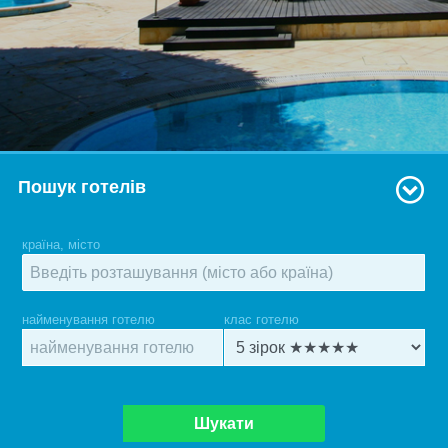
Пошук готелів
країна, місто
найменування готелю
клас готелю
Шукати