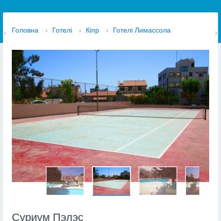
Головна
›
Готелі
›
Кіпр
›
Готелі Лимассола
Суриум Пэлэс