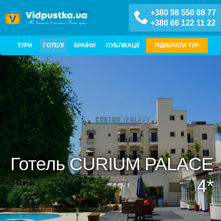
+380 98 550 88 77
+380 66 122 11 22
ТУРИ
ГОТЕЛІ
КРАЇНИ
ПУБЛІКАЦІЇ
ПІДІБРАТИ ТУР
Готель CURIUM PALACE
4*