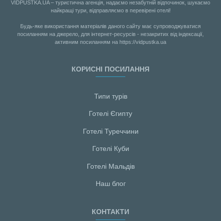
VIDPUSTKA.UA – туристична агенція, надаємо незабутній відпочинок, шукаємо
найкращі тури, відправляємо в перевірені отелі!
Будь-яке використання матеріалів даного сайту має супроводжуватися
посиланням на джерело, для інтернет-ресурсів - незакритих від індексації,
активним посиланням на https://vidpustka.ua
КОРИСНІ ПОСИЛАННЯ
Типи турів
Готелі Єгипту
Готелі Туреччини
Готелі Куби
Готелі Мальдiв
Наш блог
КОНТАКТИ