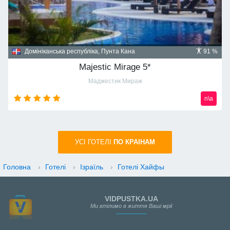
Домініканська республіка, Пунта Кана
91 %
Majestic Mirage 5*
Маджестик Мираж
n\a
УСI ГОТЕЛІ
ПО КРАIНАМ
Головна
›
Готелі
›
Ізраїль
›
Готелі Хайфы
VIDPUSTKA.UA
Ми втілимо в життя Ваші мрії