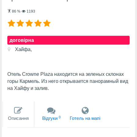
86
%
1193
договірна
Хайфа,
Отель Crowne Plaza находится на зеленых склонах
горы Кармель. Из него открывается панорамный вид
на Хайфу и залив.
0
Описання
Вiдгуки
Готель на мапi