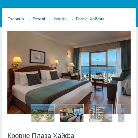
Головна
›
Готелі
›
Ізраїль
›
Готелі Хайфы
Кровне Плаза Хайфа