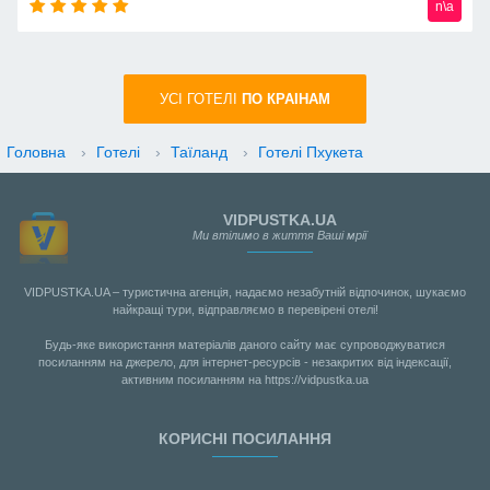
n\a
УСI ГОТЕЛІ
ПО КРАIНАМ
Головна
›
Готелі
›
Таїланд
›
Готелі Пхукета
VIDPUSTKA.UA
Ми втілимо в життя Ваші мрії
VIDPUSTKA.UA – туристична агенція, надаємо незабутній відпочинок, шукаємо
найкращі тури, відправляємо в перевірені отелі!
Будь-яке використання матеріалів даного сайту має супроводжуватися
посиланням на джерело, для інтернет-ресурсів - незакритих від індексації,
активним посиланням на https://vidpustka.ua
КОРИСНІ ПОСИЛАННЯ