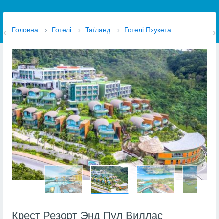
Головна
›
Готелі
›
Таїланд
›
Готелі Пхукета
Крест Резорт Энд Пул Виллас