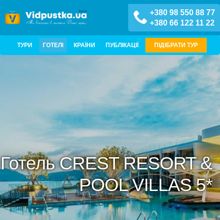
+380 98 550 88 77
+380 66 122 11 22
ТУРИ
ГОТЕЛІ
КРАЇНИ
ПУБЛІКАЦІЇ
ПІДІБРАТИ ТУР
Готель CREST RESORT &
POOL VILLAS 5*