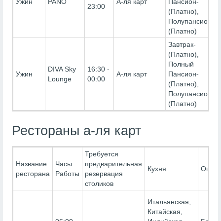
Ужин
PANO
А-ля карт
Пансион-
23:00
(Платно),
Полупансион-
(Платно)
Завтрак-
(Платно),
Полный
DIVA Sky
16:30 -
Ужин
А-ля карт
Пансион-
Lounge
00:00
(Платно),
Полупансион-
(Платно)
Рестораны а-ля карт
Требуется
Название
Часы
предварительная
Кухня
Огран
ресторана
Работы
резервация
столиков
Итальянская,
Китайская,