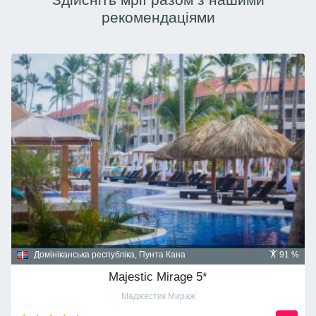
рекомендаціями
Домініканська республіка, Пунта Кана
91 %
Majestic Mirage 5*
Маджестик Мираж