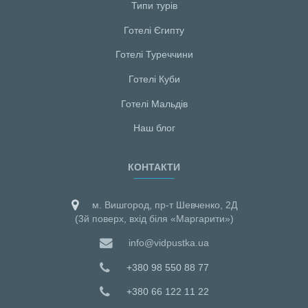
Типи турів
Готелі Єгипту
Готелі Туреччини
Готелі Куби
Готелі Мальдiв
Наш блог
КОНТАКТИ
м. Вишгород, пр-т Шевченко, 2Д
(3й поверх, вхід біля «Маргарити»)
info@vidpustka.ua
+380 98 550 88 77
+380 66 122 11 22