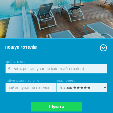
Пошук готелів
країна, місто
найменування готелю
клас готелю
Шукати