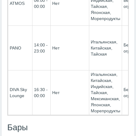
06:00 -
Индийская,
Без
ATMOS
Нет
00:00
Тайская,
огран
Японская,
Морепродукты
Итальянская,
14:00 -
Без
PANO
Нет
Китайская,
23:00
огран
Тайская
Итальянская,
Китайская,
Индийская,
DIVA Sky
16:30 -
Без
Нет
Тайская,
Lounge
00:00
огран
Мексиканская,
Японская,
Морепродукты
Бары