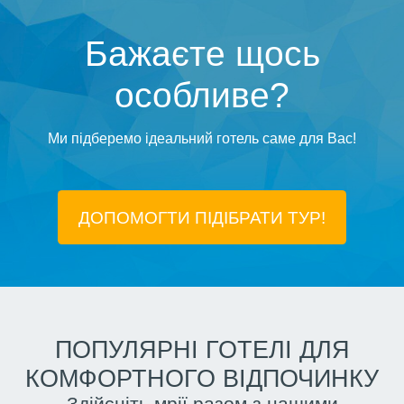
Бажаєте щось
особливе?
Ми підберемо ідеальний готель саме для Вас!
ДОПОМОГТИ ПІДIБРАТИ ТУР!
ПОПУЛЯРНІ ГОТЕЛІ ДЛЯ
КОМФОРТНОГО ВІДПОЧИНКУ
Здійсніть мрії разом з нашими