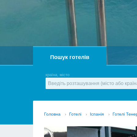
Пошук готелів
країна, місто
Головна
›
Готелі
›
Іспанія
›
Готелі Тен