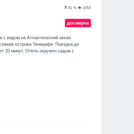
81
%
1053
договірна
a с видом на Атлантический океан
 севере острова Тенерифе. Поездка до
т 20 минут. Отель окружен садом с