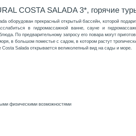
URAL COSTA SALADA 3*, горячие тур
lada оборудован прекрасный открытый бассейн, которой подар
расслабиться в гидромассажной ванне, сауне и гидромасса
блюда. По предварительному запросу его повара могут пригото
моря, в большом поместье с садом, в котором растут тропическ
е Costa Salada открывается великолепный вид на сады и море.
ными физическими возможностями