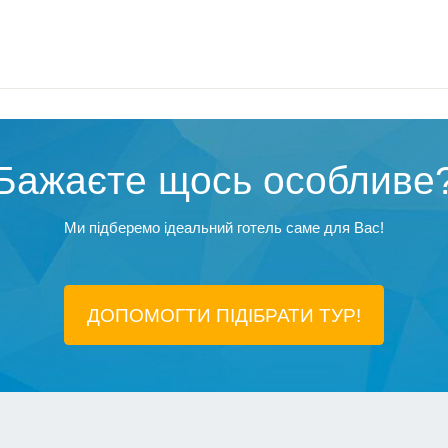
Бажаєте щось особливе
Ми підберемо ідеальний готель саме для Вас!
ДОПОМОГТИ ПІДIБРАТИ ТУР!