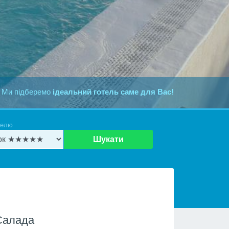
 Ми підберемо
ідеальний готель саме для Вас!
телю
Шукати
Салада