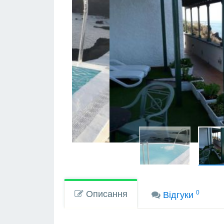
Описання
0
Вiдгуки