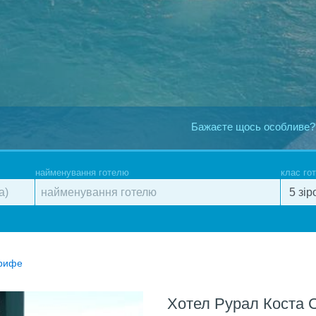
Бажаєте щось особливе?
найменування готелю
клас го
ерифе
Хотел Рурал Коста 