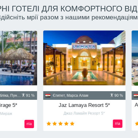
НІ ГОТЕЛІ ДЛЯ КОМФОРТНОГО ВІ
Здійсніть мрії разом з нашими рекомендаціям
Куба, Гавана
пет, Шарм-эль-Шейх
90 %
Santa Isabel 5*
Albatros Palace Resort Sharm El Sheikh 5* (ex Cyrene Grand Hotel & Spa 5*)
Санта Изабел
йон Montazah Ras Nasrani Bay
от
720
usd