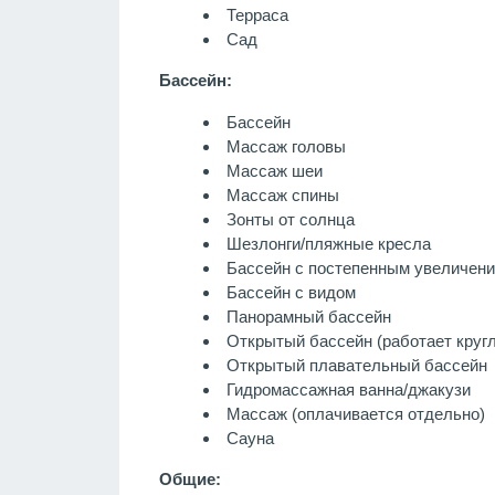
Терраса
Сад
Бассейн:
Бассейн
Массаж головы
Массаж шеи
Массаж спины
Зонты от солнца
Шезлонги/пляжные кресла
Бассейн с постепенным увеличен
Бассейн с видом
Панорамный бассейн
Открытый бассейн (работает кругл
Открытый плавательный бассейн
Гидромассажная ванна/джакузи
Массаж
(оплачивается отдельно)
Сауна
Общие: