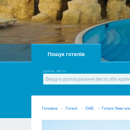
Пошук готелів
країна, місто
Головна
›
Готелі
›
ОАЕ
›
Готелі Умм-эл