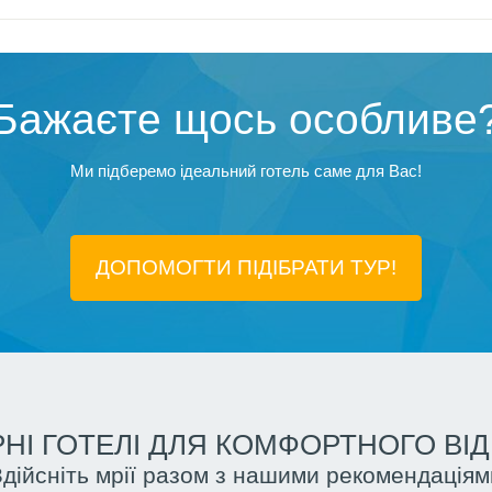
Бажаєте щось особливе
Ми підберемо ідеальний готель саме для Вас!
ДОПОМОГТИ ПІДIБРАТИ ТУР!
НІ ГОТЕЛІ ДЛЯ КОМФОРТНОГО ВІ
Здійсніть мрії разом з нашими рекомендаціям