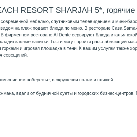
EACH RESORT SHARJAH 5*, горячие
с современной мебелью, спутниковым телевидением и мини-баро
с видом на пляж подают блюда по меню. В ресторане Casa Sama
В фирменном ресторане Al Dente сервируют блюда итальянской 
охладительные напитки. Гости могут пройти расслабляющий масс
 горками и игровая площадка в тени. К вашим услугам также х
я совещаний.
а живописном побережье, в окружении пальм и пляжей.
жмана, вдали от будничной суеты и городских бизнес-центров.