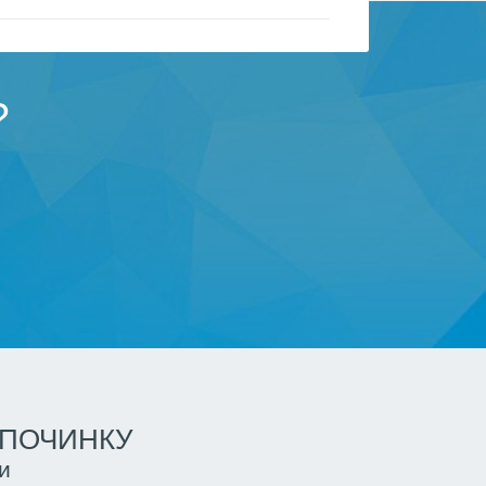
?
ДПОЧИНКУ
и