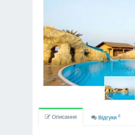
Описання
0
Вiдгуки