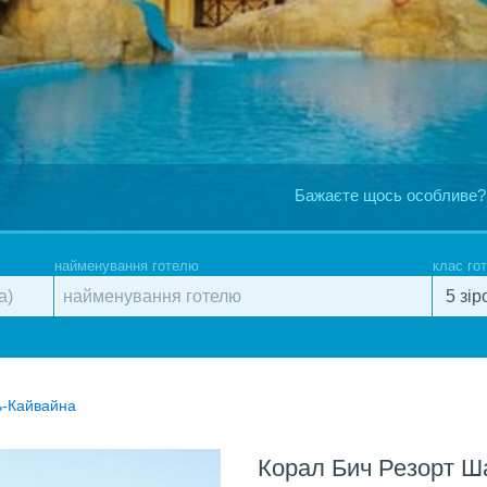
Бажаєте щось особливе?
найменування готелю
клас го
ь-Кайвайна
Корал Бич Резорт 