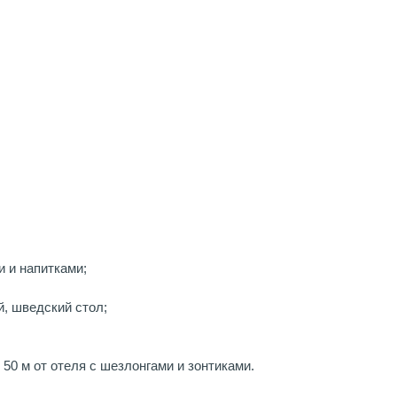
и и напитками;
й, шведский стол;
0 м от отеля с шезлонгами и зонтиками.