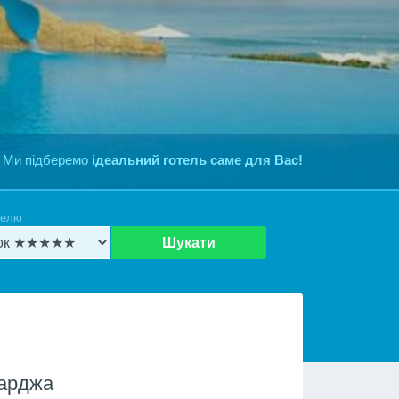
 Ми підберемо
ідеальний готель саме для Вас!
телю
Шукати
Шарджа