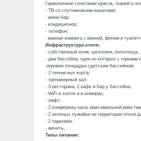
Гармоничное сочетание красок, тканей и э
- ТВ со спутниковыми каналами;
- мини-бар;
- кондиционер;
- телефон;
- ванная комната с ванной, феном и туале
Инфраструктура отеля:
- собственный пляж, шезлонги, полотенца, 
- два бассейна, один из которых с горками 
-игровая площадка сдетским бассейном;
- 2 теннисных корта;
- тренажерный зал;
- 3 ресторана, 2 кафе и бар у бассейна;
- WiFi в холле и в номерах;
- лифт;
- 2 конференц-зала, максимальной вместим
- 2 зеленых лужайки на территории отеля д
- 2 парковки;
- мечеть.
Типы питания: