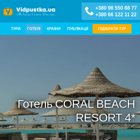
+380 98 550 88 77
+380 66 122 11 22
ТУРИ
ГОТЕЛІ
КРАЇНИ
ПУБЛІКАЦІЇ
ПІДІБРАТИ ТУР
Готель CORAL BEACH
RESORT 4*