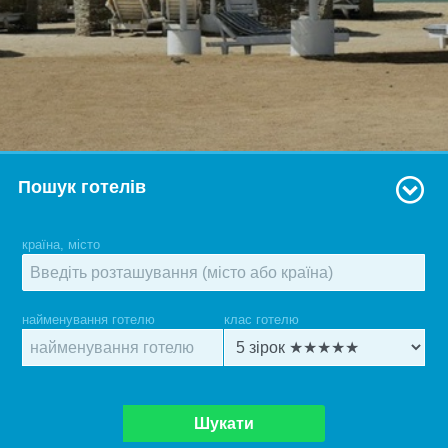
Пошук готелів
країна, місто
найменування готелю
клас готелю
Шукати