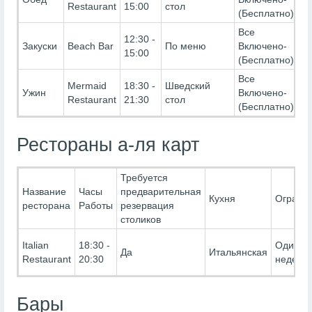
Restaurant
15:00
стол
(Бесплатно)
Все
12:30 -
Закуски
Beach Bar
По меню
Включено-
15:00
(Бесплатно)
Все
Mermaid
18:30 -
Шведский
Ужин
Включено-
Restaurant
21:30
стол
(Бесплатно)
Рестораны а-ля карт
Требуется
Название
Часы
предварительная
Кухня
Ограни
ресторана
Работы
резервация
столиков
Italian
18:30 -
Один ра
Да
Итальянская
Restaurant
20:30
неделю
Бары