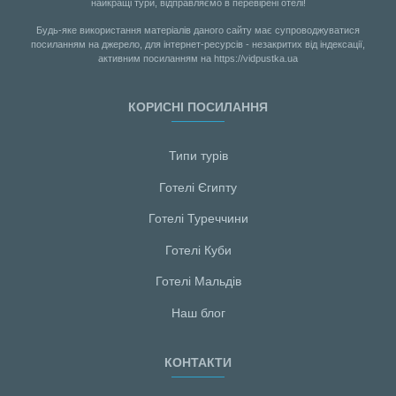
найкращі тури, відправляємо в перевірені отелі!
Будь-яке використання матеріалів даного сайту має супроводжуватися
посиланням на джерело, для інтернет-ресурсів - незакритих від індексації,
активним посиланням на https://vidpustka.ua
КОРИСНІ ПОСИЛАННЯ
Типи турів
Готелі Єгипту
Готелі Туреччини
Готелі Куби
Готелі Мальдiв
Наш блог
КОНТАКТИ