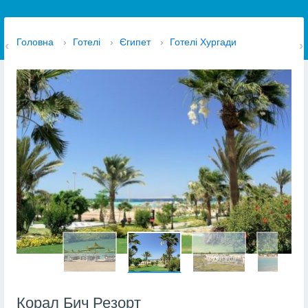
Головна
›
Готелі
›
Єгипет
›
Готелі Хургади
Корал Бич Резорт