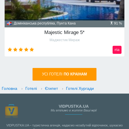
Домініканська республіка, Пунта Кана
91 %
Majestic Mirage 5*
Маджестик Мираж
n\a
УСI ГОТЕЛІ
ПО КРАIНАМ
Головна
›
Готелі
›
Єгипет
›
Готелі Хургади
VIDPUSTKA.UA
Ми втілимо в життя Ваші мрії
VIDPUSTKA.UA – туристична агенція, надаємо незабутній відпочинок, шукаємо