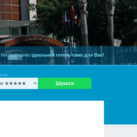
 Ми підберемо
ідеальний готель саме для Вас!
телю
Шукати