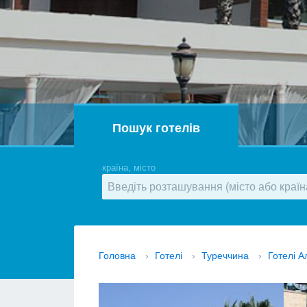
Пошук готелів
країна, місто
Головна
›
Готелі
›
Туреччина
›
Готелі А