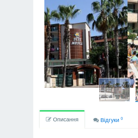
Описання
0
Вiдгуки