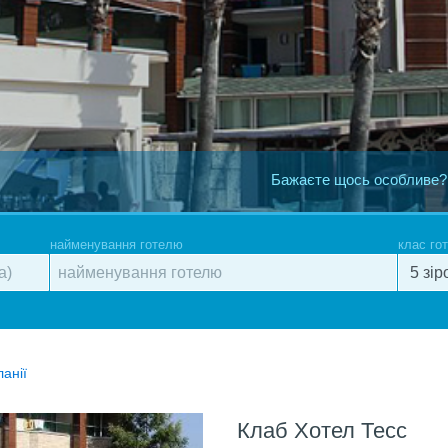
Бажаєте щось особливе?
найменування готелю
клас го
ланії
Клаб Хотел Тесс