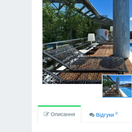
Описання
0
Вiдгуки