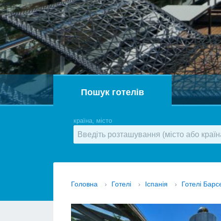
Пошук готелів
країна, місто
Головна
›
Готелі
›
Іспанія
›
Готелі Бар