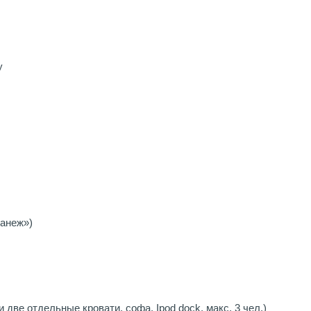
y
манеж»)
и две отдельные кровати, софа, Ipod dock, макс. 3 чел.)