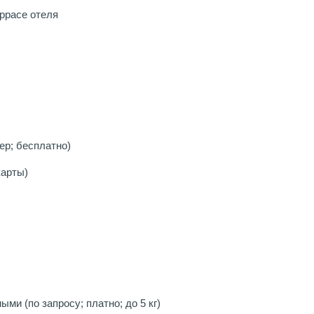
еррасе отеля
ер; бесплатно)
карты)
и (по запросу; платно; до 5 кг)