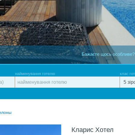
Бажаєте щось особливе?
найменування готелю
клас го
селоны
Кларис Хотел