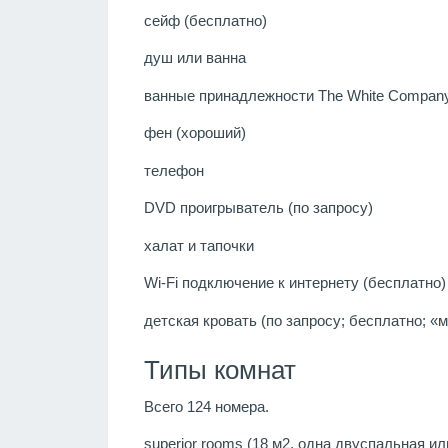
сейф (бесплатно)
душ или ванна
ванные принадлежности The White Compan
фен (хороший)
телефон
DVD проигрыватель (по запросу)
халат и тапочки
Wi-Fi подключение к интернету (бесплатно)
детская кровать (по запросу; бесплатно; «
Типы комнат
Всего 124 номера.
superior rooms (18 м2, одна двуспальная ил