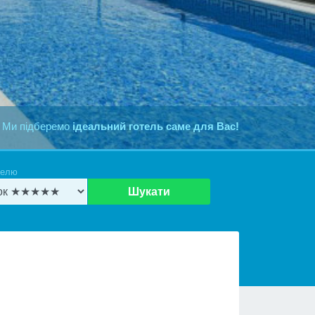
 Ми підберемо
ідеальний готель саме для Вас!
телю
Шукати