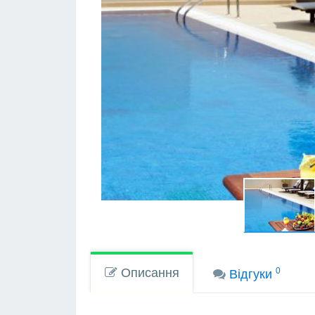
Описання
0
Вiдгуки