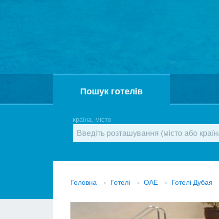
Пошук готелів
країна, місто
Головна
›
Готелі
›
ОАЕ
›
Готелі Дубая