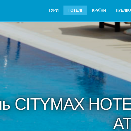
ТУРИ
ГОТЕЛІ
КРАЇНИ
ПУБЛІКА
ль CITYMAX HOT
AT