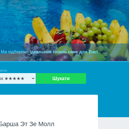
 Ми підберемо
ідеальний готель саме для Вас!
телю
Шукати
 Барша Эт Зе Молл