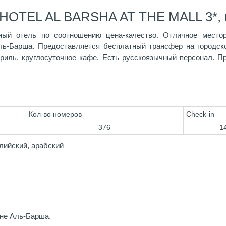
HOTEL AL BARSHA AT THE MALL 3*, 
ный отель по соотношению цена-качество. Отличное местор
ль-Барша. Предоставляется бесплатный трансфер на городск
гриль, круглосуточное кафе. Есть русскоязычный персонал. П
Кол-во номеров
Check-in
376
1
лийский, арабский
оне Аль-Барша.