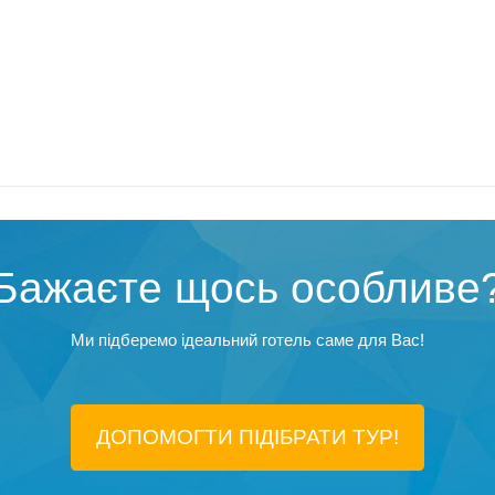
Бажаєте щось особливе
Ми підберемо ідеальний готель саме для Вас!
ДОПОМОГТИ ПІДIБРАТИ ТУР!