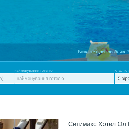
Бажаєте щось особливе?
найменування готелю
клас го
Ситимакс Хотел Ол