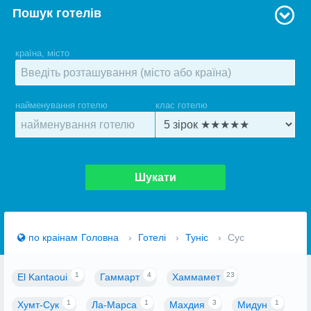
Пошук готелів
країна, місто
найменування готелю
клас готелю
Шукати
по краiнам
Головна
›
Готелі
›
Туніс
›
Сус
1
4
23
El Kantaoui
Гаммарт
Хаммамет
1
1
3
1
Хумт-Сук
Ла-Марса
Махдия
Мидун