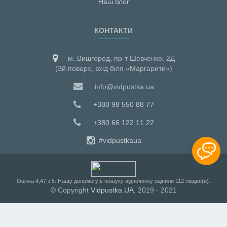
Наш блог
КОНТАКТИ
м. Вишгород, пр-т Шевченко, 2Д
(3й поверх, вхід біля «Маргарити»)
info@vidpustka.ua
+380 98 550 88 77
+380 66 122 11 22
#vidpustkaua
Оцiнка
4,47
з
5
. Нашу допомогу в пошуку відпочинку оцінили
112
людин(и).
© Copyright
Vidpustka.UA
, 2019 - 2021