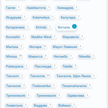
2
1
2
Галле
Хамбантота
Хиккадува
1
1
7
Индурува
Kalametiya
Калутара
1
1
1
Катарагама
Kirinda
Коггала
1
1
1
Коломбо
Madihe West
Маравила
2
11
1
Marissa
Матара
Маунт Лавиния
36
6
1
1
Mirissa
Мирисса
Негомбо
Nilwella
1
2
6
Palatupana
Пассикуда
Talalla
1
82
1
Тангалл
Тангалла
Тангалла, Шри-Ланка
2
1
6
Тангалле
Thalaramba
Tissamaharama
1
1
1
Тринкомале
Тринкомали
Удавалава
1
3
1
Унаватуна
Ваддува
Вэйккал