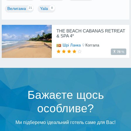
21
8
Велигама
Yala
THE BEACH CABANAS RETREAT
& SPA 4*
Шрі Ланка
Коггала
78
%
Бажаєте щось
особливе?
Ми підберемо ідеальний готель саме для Вас!