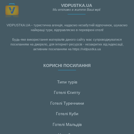
VIDPUSTKA.UA
Ми втілимо в життя Ваші мрії
VIDPUSTKA.UA – туристична агенція, надаємо незабутній відпочинок, шукаємо
найкращі тури, відправляємо в перевірені отелі!
Будь-яке використання матеріалів даного сайту має супроводжуватися
посиланням на джерело, для інтернет-ресурсів - незакритих від індексації,
активним посиланням на https://vidpustka.ua
КОРИСНІ ПОСИЛАННЯ
Типи турів
Готелі Єгипту
Готелі Туреччини
Готелі Куби
Готелі Мальдiв