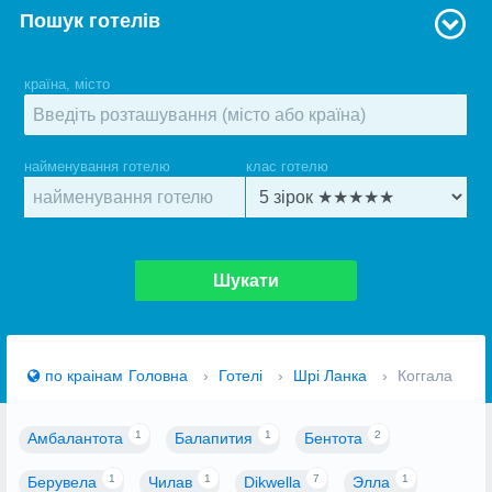
Пошук готелів
країна, місто
найменування готелю
клас готелю
Шукати
по краiнам
Головна
›
Готелі
›
Шрі Ланка
›
Коггала
1
1
2
Амбалантота
Балапития
Бентота
1
1
7
1
Берувела
Чилав
Dikwella
Элла