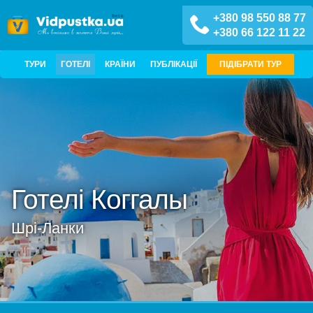
+380 98 550 88 77
+380 66 122 11 22
ТУРИ
ГОТЕЛІ
КРАЇНИ
ПУБЛІКАЦІЇ
ПІДІБРАТИ ТУР
Готелі Коггалы
Шрі-Ланки