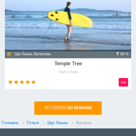
Шрі Ланка, Велигама
96 %
Temple Tree
Темпл Трии
n\a
УСI ГОТЕЛІ
ПО КРАIНАМ
Головна
›
Готелі
›
Шрі Ланка
›
Коггала