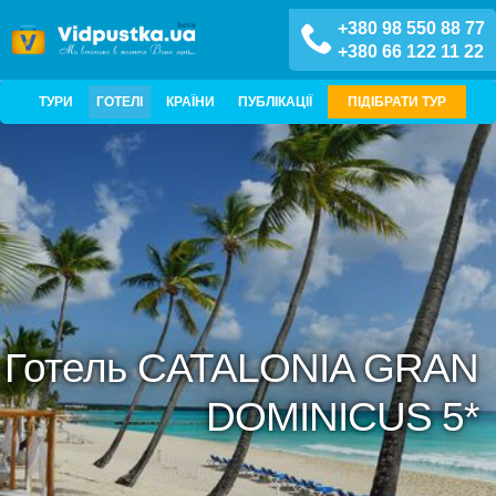
+380 98 550 88 77
+380 66 122 11 22
ТУРИ
ГОТЕЛІ
КРАЇНИ
ПУБЛІКАЦІЇ
ПІДІБРАТИ ТУР
Готель CATALONIA GRAN
DOMINICUS 5*