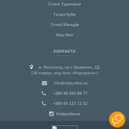
Готелі Туреччини
Готелі Куби
Готелі Мальдiв
Наш блог
КОНТАКТИ
м. Вишгород, пр-т Шевченко, 2Д
(3й поверх, вхід біля «Маргарити»)
info@vidpustka.ua
+380 98 550 88 77
+380 66 122 11 22
#vidpustkaua