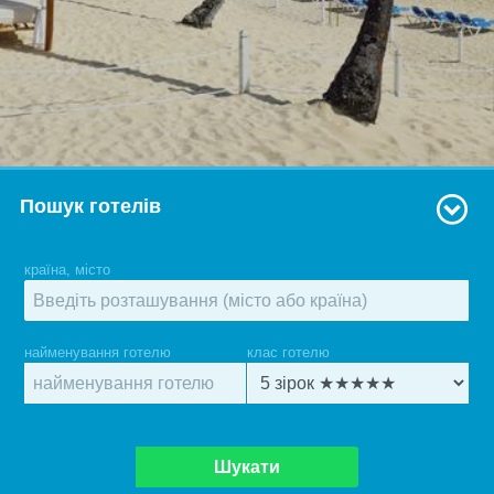
Пошук готелів
країна, місто
найменування готелю
клас готелю
Шукати