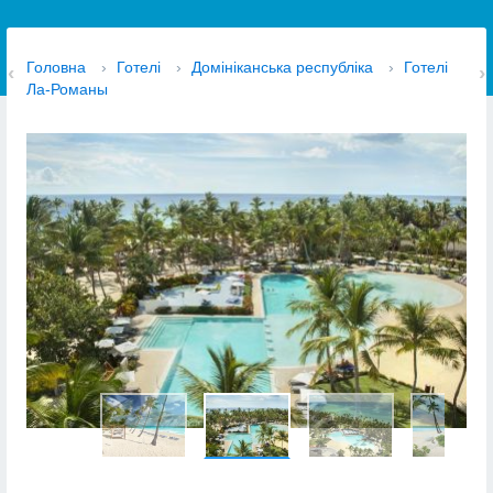
Головна
›
Готелі
›
Домініканська республіка
›
Готелі
Ла-Романы