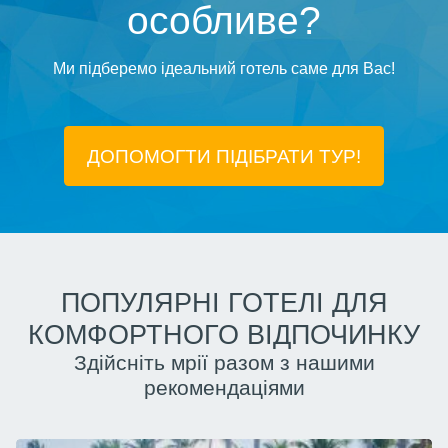
особливе?
Ми підберемо ідеальний готель саме для Вас!
ДОПОМОГТИ ПІДIБРАТИ ТУР!
ПОПУЛЯРНІ ГОТЕЛІ ДЛЯ
КОМФОРТНОГО ВІДПОЧИНКУ
Здійсніть мрії разом з нашими
рекомендаціями