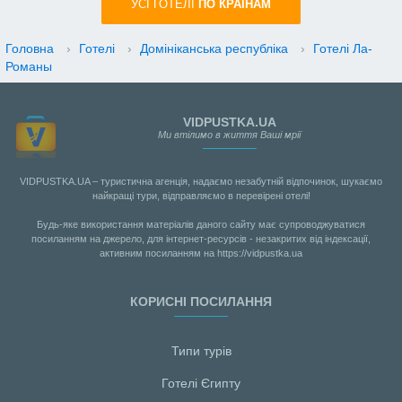
УСI ГОТЕЛІ
ПО КРАIНАМ
Головна
›
Готелі
›
Домініканська республіка
›
Готелі Ла-
Романы
VIDPUSTKA.UA
Ми втілимо в життя Ваші мрії
VIDPUSTKA.UA – туристична агенція, надаємо незабутній відпочинок, шукаємо
найкращі тури, відправляємо в перевірені отелі!
Будь-яке використання матеріалів даного сайту має супроводжуватися
посиланням на джерело, для інтернет-ресурсів - незакритих від індексації,
активним посиланням на https://vidpustka.ua
КОРИСНІ ПОСИЛАННЯ
Типи турів
Готелі Єгипту