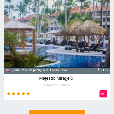
Домініканська республіка, Пунта Кана
91 %
Majestic Mirage 5*
Маджестик Мираж
n\a